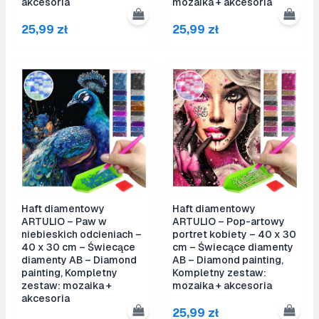
akcesoria
mozaika + akcesoria
25,99
zł
25,99
zł
Haft diamentowy
Haft diamentowy
ARTULIO – Paw w
ARTULIO – Pop-artowy
niebieskich odcieniach –
portret kobiety – 40 x 30
40 x 30 cm – Świecące
cm – Świecące diamenty
diamenty AB – Diamond
AB – Diamond painting,
painting, Kompletny
Kompletny zestaw:
zestaw: mozaika +
mozaika + akcesoria
akcesoria
25,99
zł