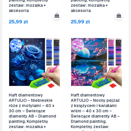
zestaw: mozaika +
zestaw: mozaika +
akcesoria
akcesoria
25,99
zł
25,99
zł
Haft diamentowy
Haft diamentowy
ARTULIO – Niebieskie
ARTULIO – Nocny pejzaż
róże z motylami – 40 x
z księżycem i kwiatami
30 cm – Świecące
wiśni – 40 x 30 cm –
diamenty AB – Diamond
Świecące diamenty AB –
painting, Kompletny
Diamond painting,
zestaw: mozaika +
Kompletny zestaw: