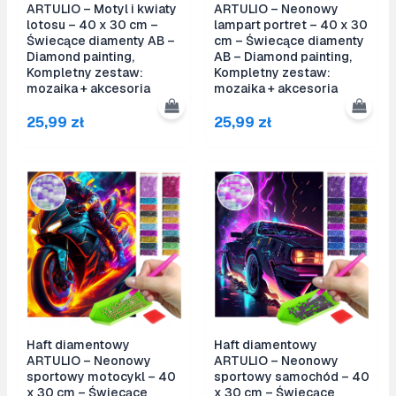
ARTULIO – Motyl i kwiaty
ARTULIO – Neonowy
lotosu – 40 x 30 cm –
lampart portret – 40 x 30
Świecące diamenty AB –
cm – Świecące diamenty
Diamond painting,
AB – Diamond painting,
Kompletny zestaw:
Kompletny zestaw:
mozaika + akcesoria
mozaika + akcesoria
25,99
zł
25,99
zł
Haft diamentowy
Haft diamentowy
ARTULIO – Neonowy
ARTULIO – Neonowy
sportowy motocykl – 40
sportowy samochód – 40
x 30 cm – Świecące
x 30 cm – Świecące