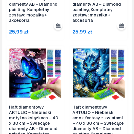
diamenty AB – Diamond
diamenty AB – Diamond
painting, Kompletny
painting, Kompletny
zestaw: mozaika +
zestaw: mozaika +
akcesoria
akcesoria
25,99
zł
25,99
zł
Haft diamentowy
Haft diamentowy
ARTULIO – Niebieski
ARTULIO – Niebieski
motyl na książkach – 40
smok fantasy z kwiatami
x 30 cm – Świecące
– 40 x 30 cm – Świecące
diamenty AB – Diamond
diamenty AB – Diamond
painting, Kompletny
painting, Kompletny