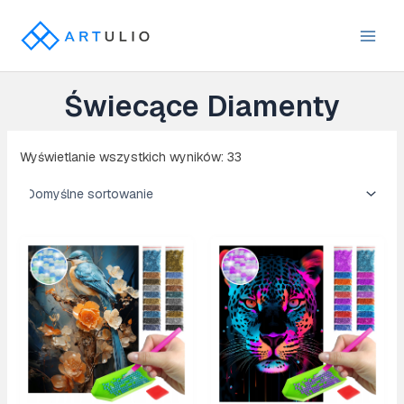
Przejdź
do
Main
treści
Men
Świecące Diamenty
Wyświetlanie wszystkich wyników: 33