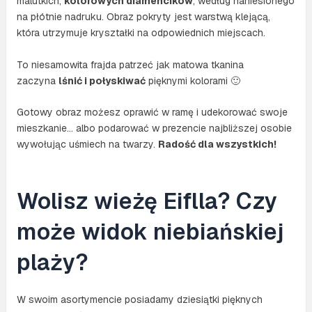
malutkich,
kolorowych diamencików
, według naniesionego
na płótnie nadruku. Obraz pokryty jest warstwą klejącą,
która utrzymuje kryształki na odpowiednich miejscach.
To niesamowita frajda patrzeć jak matowa tkanina
zaczyna
lśnić i połyskiwać
pięknymi kolorami 🙂
Gotowy obraz możesz oprawić w ramę i udekorować swoje
mieszkanie… albo podarować w prezencie najbliższej osobie
wywołując uśmiech na twarzy.
Radość dla wszystkich!
Wolisz wieżę Eiflla? Czy
może widok niebiańskiej
plaży?
W swoim asortymencie posiadamy dziesiątki pięknych