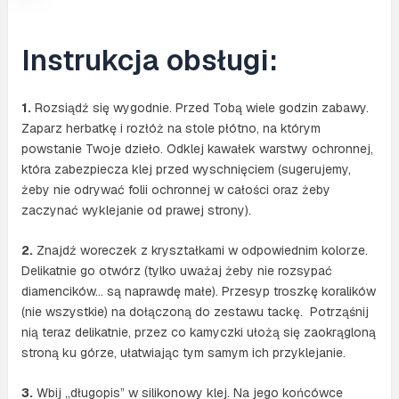
Instrukcja obsługi:
1.
Rozsiądź się wygodnie. Przed Tobą wiele godzin zabawy.
Zaparz herbatkę i rozłóż na stole płótno, na którym
powstanie Twoje dzieło. Odklej kawałek warstwy ochronnej,
która zabezpiecza klej przed wyschnięciem (sugerujemy,
żeby nie odrywać folii ochronnej w całości oraz żeby
zaczynać wyklejanie od prawej strony).
2.
Znajdź woreczek z kryształkami w odpowiednim kolorze.
Delikatnie go otwórz (tylko uważaj żeby nie rozsypać
diamencików… są naprawdę małe). Przesyp troszkę koralików
(nie wszystkie) na dołączoną do zestawu tackę. Potrząśnij
nią teraz delikatnie, przez co kamyczki ułożą się zaokrągloną
stroną ku górze, ułatwiając tym samym ich przyklejanie.
3.
Wbij „długopis” w silikonowy klej. Na jego końcówce