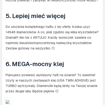
można otwierać i zamykać w nieskończoność! Które wolisz?
5. Lepiej mieć więcej
Do ułożenia kompletnego haftu z tej oferty trzeba użyć
14946 diamencików. A co, jeśli zgubiło się kilka kryształków?
Dramat!!! Ale nie z ARTULIO. Każdy woreczek zawiera co
najmniej dwudziestoprocentową nadwyżkę kryształków.
Zestaw gotowy na wszystko 🙂
6. MEGA-mocny klej
Planujesz powiesić wyklejony haft na ścianie? To świetnie!
Użyty w naszych zestawach klej (USA TWIN ADHSIVE) jest
TURBO wytrzymały. Diamenciki będą lśniły na Twojej ścianie
przez długie lata. Będzie pięknie 🙂