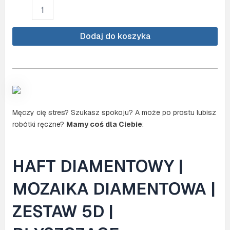
ilość
Haft
diamentowy
ARTULIO
Dodaj do koszyka
-
Świecąca
niebieska
róża
-
40
x
Męczy cię stres? Szukasz spokoju? A może po prostu lubisz
30
robótki ręczne?
Mamy coś dla Ciebie
:
cm
-
Świecące
diamenty
HAFT DIAMENTOWY |
AB
-
MOZAIKA DIAMENTOWA |
Diamond
painting,
ZESTAW 5D |
Kompletny
zestaw: