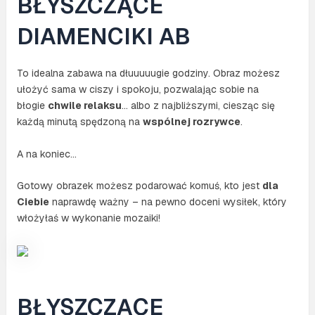
BŁYSZCZĄCE
mozaika
+
DIAMENCIKI AB
akcesoria
To idealna zabawa na dłuuuuugie godziny. Obraz możesz
ułożyć sama w ciszy i spokoju, pozwalając sobie na
błogie
chwile relaksu
… albo z najbliższymi, ciesząc się
każdą minutą spędzoną na
wspólnej rozrywce
.
A na koniec…
Gotowy obrazek możesz podarować komuś, kto jest
dla
Ciebie
naprawdę ważny – na pewno doceni wysiłek, który
włożyłaś w wykonanie mozaiki!
BŁYSZCZĄCE