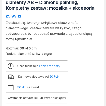
diamenty AB – Diamond painting,
Kompletny zestaw: mozaika + akcesoria
25,99
zł
Zrelaksuj się, tworząc wyjątkowy obraz z haftu
diamentowego. Zestaw zawiera wszystko, czego
potrzebujesz, by rozpocząć przygodę z tą pasjonującą
formą rękodzieła!
Rozmiar:
30×40 cm
Rodzaj diamentów:
świecące
Czas realizacji:
1 dzień roboczy
Darmowa dostawa od
80 PLN
30 dni
na zwrot
Gwarancja satysfakcji lub zwrot pieniędzy