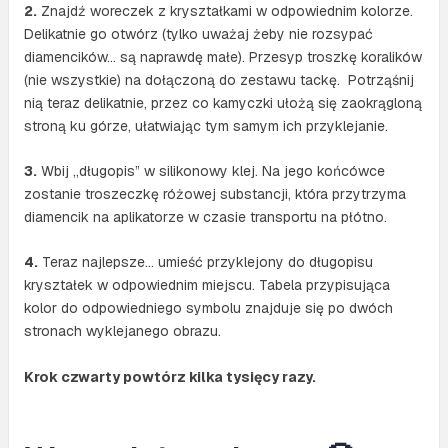
2.
Znajdź woreczek z kryształkami w odpowiednim kolorze.
Delikatnie go otwórz (tylko uważaj żeby nie rozsypać
diamencików… są naprawdę małe). Przesyp troszkę koralików
(nie wszystkie) na dołączoną do zestawu tackę. Potrząśnij
nią teraz delikatnie, przez co kamyczki ułożą się zaokrągloną
stroną ku górze, ułatwiając tym samym ich przyklejanie.
3.
Wbij „długopis” w silikonowy klej. Na jego końcówce
zostanie troszeczkę różowej substancji, która przytrzyma
diamencik na aplikatorze w czasie transportu na płótno.
4.
Teraz najlepsze… umieść przyklejony do długopisu
kryształek w odpowiednim miejscu. Tabela przypisująca
kolor do odpowiedniego symbolu znajduje się po dwóch
stronach wyklejanego obrazu.
Krok czwarty powtórz kilka tysięcy razy.