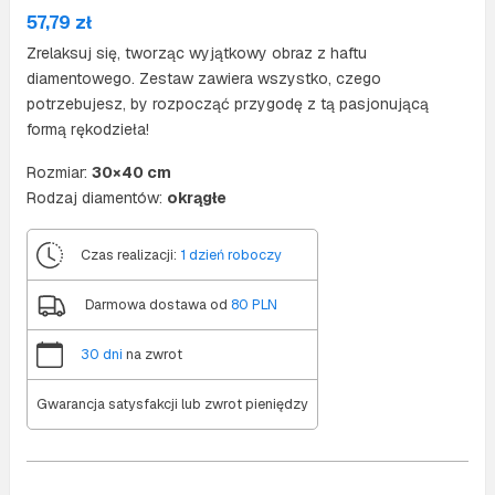
57,79
zł
Zrelaksuj się, tworząc wyjątkowy obraz z haftu
diamentowego. Zestaw zawiera wszystko, czego
potrzebujesz, by rozpocząć przygodę z tą pasjonującą
formą rękodzieła!
Rozmiar:
30×40 cm
Rodzaj diamentów:
okrągłe
Czas realizacji:
1 dzień roboczy
Darmowa dostawa od
80 PLN
30 dni
na zwrot
Gwarancja satysfakcji lub zwrot pieniędzy