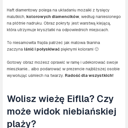
Haft diamentowy polega na układaniu mozaiki z tysięcy
malutkich,
kolorowych diamencików
, według naniesionego
na płótnie nadruku. Obraz pokryty jest warstwą klejącą,
która utrzymuje kryształki na odpowiednich miejscach.
To niesamowita frajda patrzeć jak matowa tkanina
zaczyna
lśnić i połyskiwać
pięknymi kolorami 🙂
Gotowy obraz możesz oprawić w ramę i udekorować swoje
mieszkanie… albo podarować w prezencie najbliższej osobie
wywołując uśmiech na twarzy.
Radość dla wszystkich!
Wolisz wieżę Eiflla? Czy
może widok niebiańskiej
plaży?