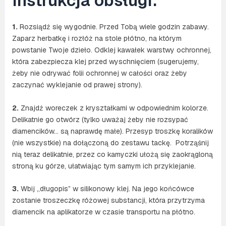
Instrukcja obsługi:
1.
Rozsiądź się wygodnie. Przed Tobą wiele godzin zabawy.
Zaparz herbatkę i rozłóż na stole płótno, na którym
powstanie Twoje dzieło. Odklej kawałek warstwy ochronnej,
która zabezpiecza klej przed wyschnięciem (sugerujemy,
żeby nie odrywać folii ochronnej w całości oraz żeby
zaczynać wyklejanie od prawej strony).
2.
Znajdź woreczek z kryształkami w odpowiednim kolorze.
Delikatnie go otwórz (tylko uważaj żeby nie rozsypać
diamencików… są naprawdę małe). Przesyp troszkę koralików
(nie wszystkie) na dołączoną do zestawu tackę. Potrząśnij
nią teraz delikatnie, przez co kamyczki ułożą się zaokrągloną
stroną ku górze, ułatwiając tym samym ich przyklejanie.
3.
Wbij „długopis” w silikonowy klej. Na jego końcówce
zostanie troszeczkę różowej substancji, która przytrzyma
diamencik na aplikatorze w czasie transportu na płótno.