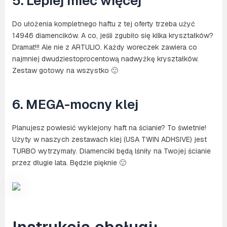
5. Lepiej mieć więcej
Do ułożenia kompletnego haftu z tej oferty trzeba użyć
14946 diamencików. A co, jeśli zgubiło się kilka kryształków?
Dramat!!! Ale nie z ARTULIO. Każdy woreczek zawiera co
najmniej dwudziestoprocentową nadwyżkę kryształków.
Zestaw gotowy na wszystko 🙂
6. MEGA-mocny klej
Planujesz powiesić wyklejony haft na ścianie? To świetnie!
Użyty w naszych zestawach klej (USA TWIN ADHSIVE) jest
TURBO wytrzymały. Diamenciki będą lśniły na Twojej ścianie
przez długie lata. Będzie pięknie 🙂