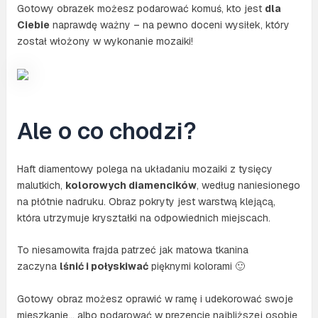
Gotowy obrazek możesz podarować komuś, kto jest
dla
Ciebie
naprawdę ważny – na pewno doceni wysiłek, który
został włożony w wykonanie mozaiki!
Ale o co chodzi?
Haft diamentowy polega na układaniu mozaiki z tysięcy
malutkich,
kolorowych diamencików
, według naniesionego
na płótnie nadruku. Obraz pokryty jest warstwą klejącą,
która utrzymuje kryształki na odpowiednich miejscach.
To niesamowita frajda patrzeć jak matowa tkanina
zaczyna
lśnić i połyskiwać
pięknymi kolorami 🙂
Gotowy obraz możesz oprawić w ramę i udekorować swoje
mieszkanie… albo podarować w prezencie najbliższej osobie