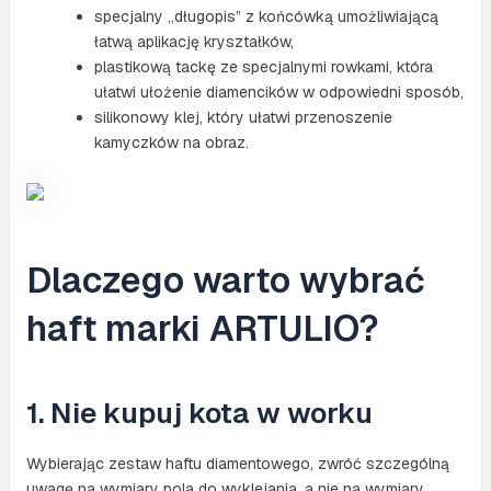
specjalny „długopis” z końcówką umożliwiającą
łatwą aplikację kryształków,
plastikową tackę ze specjalnymi rowkami, która
ułatwi ułożenie diamencików w odpowiedni sposób,
silikonowy klej, który ułatwi przenoszenie
kamyczków na obraz.
Dlaczego warto wybrać
haft marki ARTULIO?
1. Nie kupuj kota w worku
Wybierając zestaw haftu diamentowego, zwróć szczególną
uwagę na wymiary pola do wyklejania, a nie na wymiary