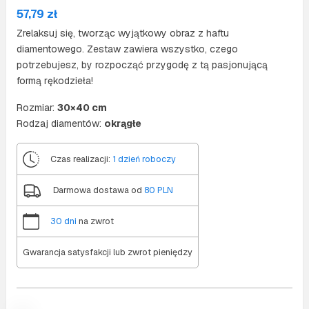
57,79
zł
Zrelaksuj się, tworząc wyjątkowy obraz z haftu
diamentowego. Zestaw zawiera wszystko, czego
potrzebujesz, by rozpocząć przygodę z tą pasjonującą
formą rękodzieła!
Rozmiar:
30×40 cm
Rodzaj diamentów:
okrągłe
Czas realizacji:
1 dzień roboczy
Darmowa dostawa od
80 PLN
30 dni
na zwrot
Gwarancja satysfakcji lub zwrot pieniędzy