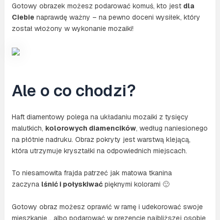
Gotowy obrazek możesz podarować komuś, kto jest
dla
Ciebie
naprawdę ważny – na pewno doceni wysiłek, który
został włożony w wykonanie mozaiki!
Ale o co chodzi?
Haft diamentowy polega na układaniu mozaiki z tysięcy
malutkich,
kolorowych diamencików
, według naniesionego
na płótnie nadruku. Obraz pokryty jest warstwą klejącą,
która utrzymuje kryształki na odpowiednich miejscach.
To niesamowita frajda patrzeć jak matowa tkanina
zaczyna
lśnić i połyskiwać
pięknymi kolorami 🙂
Gotowy obraz możesz oprawić w ramę i udekorować swoje
mieszkanie… albo podarować w prezencie najbliższej osobie