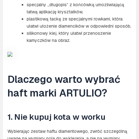
specjalny „długopis” z końcówką umożliwiającą
łatwą aplikację kryształków,
plastikową tackę ze specjalnymi rowkami, która
ułatwi ułożenie diamencików w odpowiedni sposób,
silikonowy klej, który ułatwi przenoszenie
kamyczków na obraz.
Dlaczego warto wybrać
haft marki ARTULIO?
1. Nie kupuj kota w worku
Wybierając zestaw haftu diamentowego, zwróć szczególną
uwagę na wymiary pola do wyklejania, a nie na wymiary