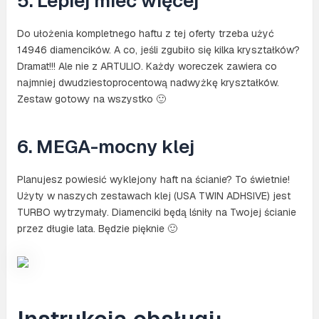
5. Lepiej mieć więcej
Do ułożenia kompletnego haftu z tej oferty trzeba użyć
14946 diamencików. A co, jeśli zgubiło się kilka kryształków?
Dramat!!! Ale nie z ARTULIO. Każdy woreczek zawiera co
najmniej dwudziestoprocentową nadwyżkę kryształków.
Zestaw gotowy na wszystko 🙂
6. MEGA-mocny klej
Planujesz powiesić wyklejony haft na ścianie? To świetnie!
Użyty w naszych zestawach klej (USA TWIN ADHSIVE) jest
TURBO wytrzymały. Diamenciki będą lśniły na Twojej ścianie
przez długie lata. Będzie pięknie 🙂