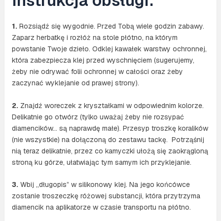
Instrukcja obsługi:
1.
Rozsiądź się wygodnie. Przed Tobą wiele godzin zabawy.
Zaparz herbatkę i rozłóż na stole płótno, na którym
powstanie Twoje dzieło. Odklej kawałek warstwy ochronnej,
która zabezpiecza klej przed wyschnięciem (sugerujemy,
żeby nie odrywać folii ochronnej w całości oraz żeby
zaczynać wyklejanie od prawej strony).
2.
Znajdź woreczek z kryształkami w odpowiednim kolorze.
Delikatnie go otwórz (tylko uważaj żeby nie rozsypać
diamencików… są naprawdę małe). Przesyp troszkę koralików
(nie wszystkie) na dołączoną do zestawu tackę. Potrząśnij
nią teraz delikatnie, przez co kamyczki ułożą się zaokrągloną
stroną ku górze, ułatwiając tym samym ich przyklejanie.
3.
Wbij „długopis” w silikonowy klej. Na jego końcówce
zostanie troszeczkę różowej substancji, która przytrzyma
diamencik na aplikatorze w czasie transportu na płótno.