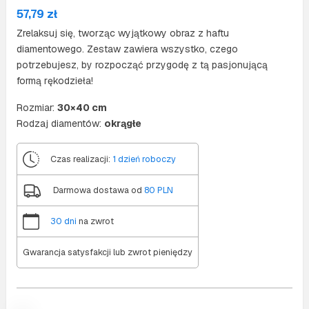
57,79
zł
Zrelaksuj się, tworząc wyjątkowy obraz z haftu
diamentowego. Zestaw zawiera wszystko, czego
potrzebujesz, by rozpocząć przygodę z tą pasjonującą
formą rękodzieła!
Rozmiar:
30×40 cm
Rodzaj diamentów:
okrągłe
Czas realizacji:
1 dzień roboczy
Darmowa dostawa od
80 PLN
30 dni
na zwrot
Gwarancja satysfakcji lub zwrot pieniędzy