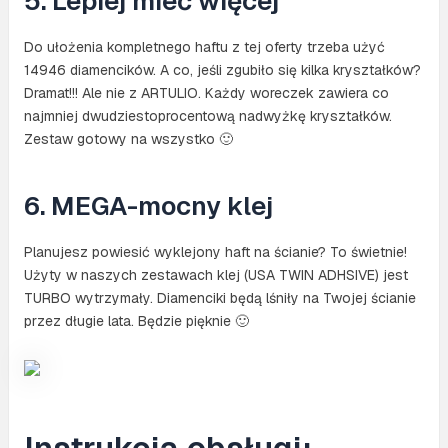
5. Lepiej mieć więcej
Do ułożenia kompletnego haftu z tej oferty trzeba użyć
14946 diamencików. A co, jeśli zgubiło się kilka kryształków?
Dramat!!! Ale nie z ARTULIO. Każdy woreczek zawiera co
najmniej dwudziestoprocentową nadwyżkę kryształków.
Zestaw gotowy na wszystko 🙂
6. MEGA-mocny klej
Planujesz powiesić wyklejony haft na ścianie? To świetnie!
Użyty w naszych zestawach klej (USA TWIN ADHSIVE) jest
TURBO wytrzymały. Diamenciki będą lśniły na Twojej ścianie
przez długie lata. Będzie pięknie 🙂