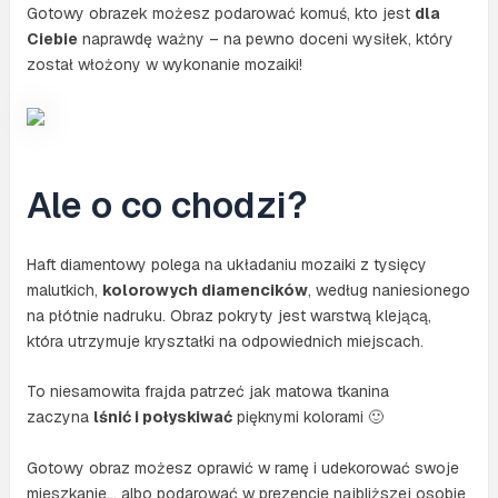
Gotowy obrazek możesz podarować komuś, kto jest
dla
Ciebie
naprawdę ważny – na pewno doceni wysiłek, który
został włożony w wykonanie mozaiki!
Ale o co chodzi?
Haft diamentowy polega na układaniu mozaiki z tysięcy
malutkich,
kolorowych diamencików
, według naniesionego
na płótnie nadruku. Obraz pokryty jest warstwą klejącą,
która utrzymuje kryształki na odpowiednich miejscach.
To niesamowita frajda patrzeć jak matowa tkanina
zaczyna
lśnić i połyskiwać
pięknymi kolorami 🙂
Gotowy obraz możesz oprawić w ramę i udekorować swoje
mieszkanie… albo podarować w prezencie najbliższej osobie