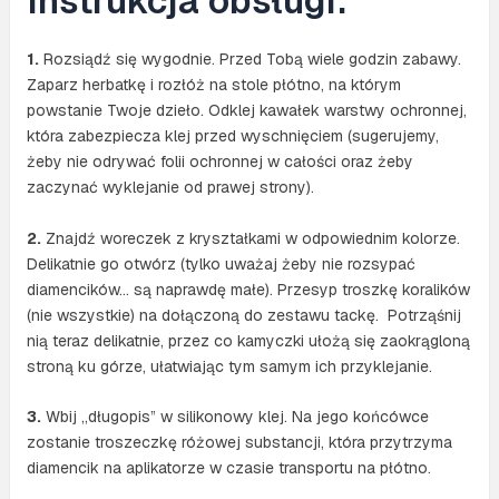
Instrukcja obsługi:
1.
Rozsiądź się wygodnie. Przed Tobą wiele godzin zabawy.
Zaparz herbatkę i rozłóż na stole płótno, na którym
powstanie Twoje dzieło. Odklej kawałek warstwy ochronnej,
która zabezpiecza klej przed wyschnięciem (sugerujemy,
żeby nie odrywać folii ochronnej w całości oraz żeby
zaczynać wyklejanie od prawej strony).
2.
Znajdź woreczek z kryształkami w odpowiednim kolorze.
Delikatnie go otwórz (tylko uważaj żeby nie rozsypać
diamencików… są naprawdę małe). Przesyp troszkę koralików
(nie wszystkie) na dołączoną do zestawu tackę. Potrząśnij
nią teraz delikatnie, przez co kamyczki ułożą się zaokrągloną
stroną ku górze, ułatwiając tym samym ich przyklejanie.
3.
Wbij „długopis” w silikonowy klej. Na jego końcówce
zostanie troszeczkę różowej substancji, która przytrzyma
diamencik na aplikatorze w czasie transportu na płótno.