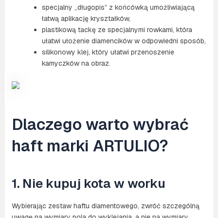
specjalny „długopis” z końcówką umożliwiającą
łatwą aplikację kryształków,
plastikową tackę ze specjalnymi rowkami, która
ułatwi ułożenie diamencików w odpowiedni sposób,
silikonowy klej, który ułatwi przenoszenie
kamyczków na obraz.
Dlaczego warto wybrać
haft marki ARTULIO?
1. Nie kupuj kota w worku
Wybierając zestaw haftu diamentowego, zwróć szczególną
uwagę na wymiary pola do wyklejania, a nie na wymiary