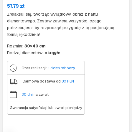
57,79
zł
Zrelaksuj się, tworząc wyjątkowy obraz z haftu
diamentowego. Zestaw zawiera wszystko, czego
potrzebujesz, by rozpocząć przygodę z tą pasjonującą
formą rękodzieła!
Rozmiar:
30×40 cm
Rodzaj diamentów:
okrągłe
Czas realizacji:
1 dzień roboczy
Darmowa dostawa od
80 PLN
30 dni
na zwrot
Gwarancja satysfakcji lub zwrot pieniędzy