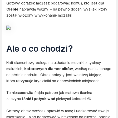
Gotowy obrazek możesz podarować komuś, kto jest
dla
Ciebie
naprawdę ważny – na pewno doceni wysiłek, który
został włożony w wykonanie mozaiki!
Ale o co chodzi?
Haft diamentowy polega na układaniu mozaiki z tysięcy
malutkich,
kolorowych diamencików
, według naniesionego
na płótnie nadruku. Obraz pokryty jest warstwą klejącą,
która utrzymuje kryształki na odpowiednich miejscach.
To niesamowita frajda patrzeć jak matowa tkanina
zaczyna
lśnić i połyskiwać
pięknymi kolorami 🙂
Gotowy obraz możesz oprawić w ramę i udekorować swoje
mieszkanie… albo podarować w prezencie najbliższej osobie