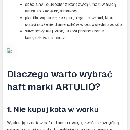
specjalny „długopis” z końcówką umożliwiającą
łatwą aplikację kryształków,
plastikową tackę ze specjalnymi rowkami, która
ułatwi ułożenie diamencików w odpowiedni sposób,
silikonowy klej, który ułatwi przenoszenie
kamyczków na obraz.
Dlaczego warto wybrać
haft marki ARTULIO?
1. Nie kupuj kota w worku
Wybierając zestaw haftu diamentowego, zwróć szczególną
uwagę na wymiary pola do wyklejania, a nie na wymiary