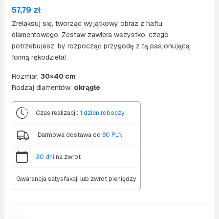
57,79
zł
Zrelaksuj się, tworząc wyjątkowy obraz z haftu
diamentowego. Zestaw zawiera wszystko, czego
potrzebujesz, by rozpocząć przygodę z tą pasjonującą
formą rękodzieła!
Rozmiar:
30×40 cm
Rodzaj diamentów:
okrągłe
Czas realizacji:
1 dzień roboczy
Darmowa dostawa od
80 PLN
30 dni
na zwrot
Gwarancja satysfakcji lub zwrot pieniędzy