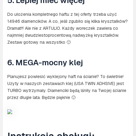
5. Lepiej mieć więcej
Do ułożenia kompletnego haftu z tej oferty trzeba użyć
14946 diamencików. A co, jeśli zgubiło się kilka kryształków?
Dramat!!! Ale nie z ARTULIO. Każdy woreczek zawiera co
najmniej dwudziestoprocentową nadwyżkę kryształków.
Zestaw gotowy na wszystko 🙂
6. MEGA-mocny klej
Planujesz powiesić wyklejony haft na ścianie? To świetnie!
Użyty w naszych zestawach klej (USA TWIN ADHSIVE) jest
TURBO wytrzymały. Diamenciki będą lśniły na Twojej ścianie
przez długie lata. Będzie pięknie 🙂