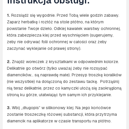
Instrukcja obsługi:
1.
Rozsiądź się wygodnie. Przed Tobą wiele godzin zabawy.
Zaparz herbatkę i rozłóż na stole płótno, na którym
powstanie Twoje dzieło. Odklej kawałek warstwy ochronnej,
która zabezpiecza klej przed wyschnięciem (sugerujemy,
żeby nie odrywać folii ochronnej w całości oraz żeby
zaczynać wyklejanie od prawej strony).
2.
Znajdź woreczek z kryształkami w odpowiednim kolorze.
Delikatnie go otwórz (tylko uważaj żeby nie rozsypać
diamencików… są naprawdę małe). Przesyp troszkę koralików
(nie wszystkie) na dołączoną do zestawu tackę. Potrząśnij
nią teraz delikatnie, przez co kamyczki ułożą się zaokrągloną
stroną ku górze, ułatwiając tym samym ich przyklejanie.
3.
Wbij „długopis” w silikonowy klej. Na jego końcówce
zostanie troszeczkę różowej substancji, która przytrzyma
diamencik na aplikatorze w czasie transportu na płótno.