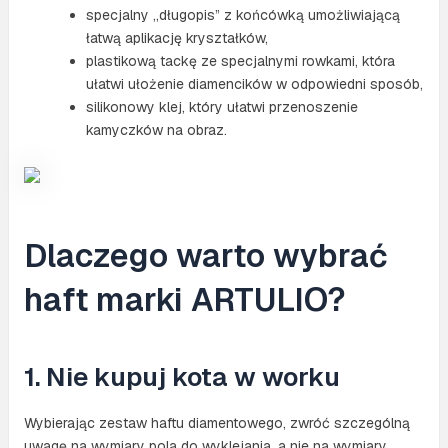
specjalny „długopis” z końcówką umożliwiającą
łatwą aplikację kryształków,
plastikową tackę ze specjalnymi rowkami, która
ułatwi ułożenie diamencików w odpowiedni sposób,
silikonowy klej, który ułatwi przenoszenie
kamyczków na obraz.
Dlaczego warto wybrać
haft marki ARTULIO?
1. Nie kupuj kota w worku
Wybierając zestaw haftu diamentowego, zwróć szczególną
uwagę na wymiary pola do wyklejania, a nie na wymiary