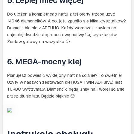
5. Lepiej mieć więcej
Do ułożenia kompletnego haftu z tej oferty trzeba użyć
14946 diamencików. A co, jeśli zgubiło się kilka kryształków?
Dramat!!! Ale nie z ARTULIO. Każdy woreczek zawiera co
najmniej dwudziestoprocentową nadwyżkę kryształków.
Zestaw gotowy na wszystko 🙂
6. MEGA-mocny klej
Planujesz powiesić wyklejony haft na ścianie? To świetnie!
Użyty w naszych zestawach klej (USA TWIN ADHSIVE) jest
TURBO wytrzymały. Diamenciki będą lśniły na Twojej ścianie
przez długie lata. Będzie pięknie 🙂