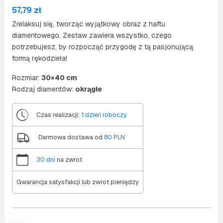
57,79
zł
Zrelaksuj się, tworząc wyjątkowy obraz z haftu
diamentowego. Zestaw zawiera wszystko, czego
potrzebujesz, by rozpocząć przygodę z tą pasjonującą
formą rękodzieła!
Rozmiar:
30×40 cm
Rodzaj diamentów:
okrągłe
Czas realizacji:
1 dzień roboczy
Darmowa dostawa od
80 PLN
30 dni
na zwrot
Gwarancja satysfakcji lub zwrot pieniędzy