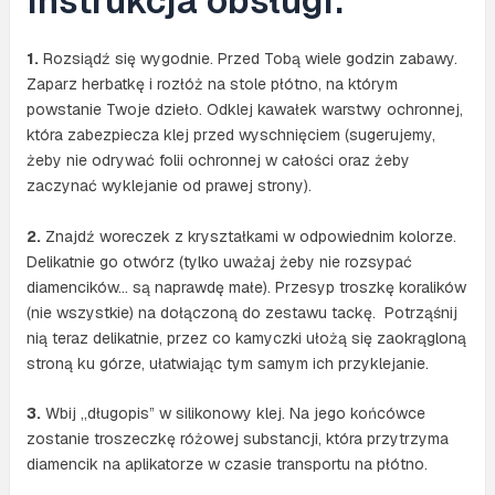
Instrukcja obsługi:
1.
Rozsiądź się wygodnie. Przed Tobą wiele godzin zabawy.
Zaparz herbatkę i rozłóż na stole płótno, na którym
powstanie Twoje dzieło. Odklej kawałek warstwy ochronnej,
która zabezpiecza klej przed wyschnięciem (sugerujemy,
żeby nie odrywać folii ochronnej w całości oraz żeby
zaczynać wyklejanie od prawej strony).
2.
Znajdź woreczek z kryształkami w odpowiednim kolorze.
Delikatnie go otwórz (tylko uważaj żeby nie rozsypać
diamencików… są naprawdę małe). Przesyp troszkę koralików
(nie wszystkie) na dołączoną do zestawu tackę. Potrząśnij
nią teraz delikatnie, przez co kamyczki ułożą się zaokrągloną
stroną ku górze, ułatwiając tym samym ich przyklejanie.
3.
Wbij „długopis” w silikonowy klej. Na jego końcówce
zostanie troszeczkę różowej substancji, która przytrzyma
diamencik na aplikatorze w czasie transportu na płótno.