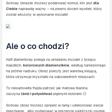
Gotowy obrazek możesz podarować komuś, kto jest
dla
Ciebie
naprawdę ważny – na pewno doceni wysiłek, który
został włożony w wykonanie mozaiki!
Ale o co chodzi?
Haft diamentowy polega na układaniu mozaiki z tysięcy
malutkich,
kolorowych diamencików
, według naniesionego
na płótnie nadruku. Obraz pokryty jest warstwą klejącą,
która utrzymuje kryształki na odpowiednich miejscach.
To niesamowita frajda patrzeć jak matowa tkanina
zaczyna
lśnić i połyskiwać
pięknymi kolorami 🙂
Gotowy obraz możesz oprawić w ramę i udekorować swoje
mieszkanie… albo podarować w prezencie najbliższej osobie