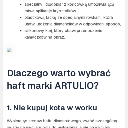
specjalny „długopis” z końcówką umożliwiającą
łatwą aplikację kryształków,
plastikową tackę ze specjalnymi rowkami, która
ułatwi ułożenie diamencików w odpowiedni sposób,
silikonowy klej, który ułatwi przenoszenie
kamyczków na obraz.
Dlaczego warto wybrać
haft marki ARTULIO?
1. Nie kupuj kota w worku
Wybierając zestaw haftu diamentowego, zwróć szczególną
uwagę na wymiary pola do wyklejania, a nie na wymiary