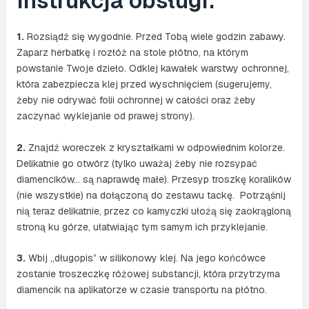
Instrukcja obsługi:
1.
Rozsiądź się wygodnie. Przed Tobą wiele godzin zabawy.
Zaparz herbatkę i rozłóż na stole płótno, na którym
powstanie Twoje dzieło. Odklej kawałek warstwy ochronnej,
która zabezpiecza klej przed wyschnięciem (sugerujemy,
żeby nie odrywać folii ochronnej w całości oraz żeby
zaczynać wyklejanie od prawej strony).
2.
Znajdź woreczek z kryształkami w odpowiednim kolorze.
Delikatnie go otwórz (tylko uważaj żeby nie rozsypać
diamencików… są naprawdę małe). Przesyp troszkę koralików
(nie wszystkie) na dołączoną do zestawu tackę. Potrząśnij
nią teraz delikatnie, przez co kamyczki ułożą się zaokrągloną
stroną ku górze, ułatwiając tym samym ich przyklejanie.
3.
Wbij „długopis” w silikonowy klej. Na jego końcówce
zostanie troszeczkę różowej substancji, która przytrzyma
diamencik na aplikatorze w czasie transportu na płótno.