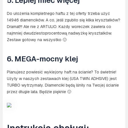
5. Lepiej mieć więcej
Do ułożenia kompletnego haftu z tej oferty trzeba użyć
14946 diamencików. A co, jeśli zgubiło się kilka kryształków?
Dramat!!! Ale nie z ARTULIO. Każdy woreczek zawiera co
najmniej dwudziestoprocentową nadwyżkę kryształków.
Zestaw gotowy na wszystko 🙂
6. MEGA-mocny klej
Planujesz powiesić wyklejony haft na ścianie? To świetnie!
Użyty w naszych zestawach klej (USA TWIN ADHSIVE) jest
TURBO wytrzymały. Diamenciki będą lśniły na Twojej ścianie
przez długie lata. Będzie pięknie 🙂