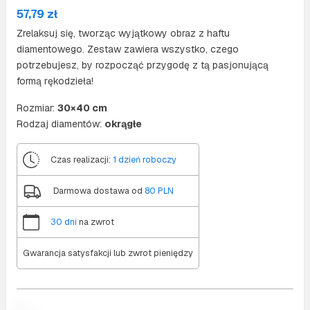
57,79
zł
Zrelaksuj się, tworząc wyjątkowy obraz z haftu
diamentowego. Zestaw zawiera wszystko, czego
potrzebujesz, by rozpocząć przygodę z tą pasjonującą
formą rękodzieła!
Rozmiar:
30×40 cm
Rodzaj diamentów:
okrągłe
Czas realizacji:
1 dzień roboczy
Darmowa dostawa od
80 PLN
30 dni
na zwrot
Gwarancja satysfakcji lub zwrot pieniędzy