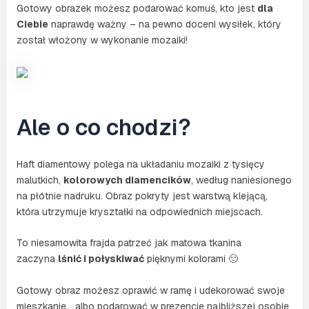
Gotowy obrazek możesz podarować komuś, kto jest
dla
Ciebie
naprawdę ważny – na pewno doceni wysiłek, który
został włożony w wykonanie mozaiki!
Ale o co chodzi?
Haft diamentowy polega na układaniu mozaiki z tysięcy
malutkich,
kolorowych diamencików
, według naniesionego
na płótnie nadruku. Obraz pokryty jest warstwą klejącą,
która utrzymuje kryształki na odpowiednich miejscach.
To niesamowita frajda patrzeć jak matowa tkanina
zaczyna
lśnić i połyskiwać
pięknymi kolorami 🙂
Gotowy obraz możesz oprawić w ramę i udekorować swoje
mieszkanie… albo podarować w prezencie najbliższej osobie