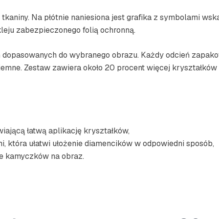
tkaniny. Na płótnie naniesiona jest grafika z symbolami ws
kleju zabezpieczonego folią ochronną.
ch dopasowanych do wybranego obrazu. Każdy odcień zapako
jemne. Zestaw zawiera około 20 procent więcej kryształków 
iającą łatwą aplikację kryształków,
i, która ułatwi ułożenie diamencików w odpowiedni sposób,
nie kamyczków na obraz.