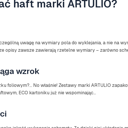
ać haft marki ARTULIO?
zególną uwagę na wymiary pola do wyklejania, a nie na wymi
asze opisy zawsze zawierają rzetelne wymiary – zarówno schem
iąga wzrok
ku foliowym?… No właśnie! Zestawy marki ARTULIO zapakowa
raftowym, ECO kartoniku już nie wspominając…
ci