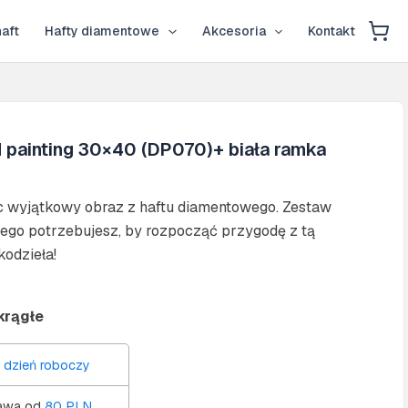
aft
Hafty diamentowe
Akcesoria
Kontakt
 painting 30×40 (DP070)+ biała ramka
ąc wyjątkowy obraz z haftu diamentowego. Zestaw
ego potrzebujesz, by rozpocząć przygodę z tą
kodzieła!
krągłe
 dzień roboczy
awa od
80 PLN