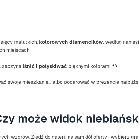
ysięcy malutkich,
kolorowych diamencików
, według nanies
ch miejscach.
na zaczyna
lśnić i połyskiwać
pięknymi kolorami 🙂
ć swoje mieszkanie… albo podarować w prezencie najbliżs
 Czy może widok niebiańsk
h wzorów. Zjedź do galerii na sam dół oferty i wybierz grafi