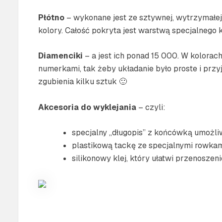
Płótno
– wykonane jest ze sztywnej, wytrzymałej 
kolory. Całość pokryta jest warstwą specjalnego 
Diamenciki
– a jest ich ponad 15 000. W kolora
numerkami, tak żeby układanie było proste i przy
zgubienia kilku sztuk 🙂
Akcesoria do wyklejania
– czyli:
specjalny „długopis” z końcówką umożliw
plastikową tackę ze specjalnymi rowkam
silikonowy klej, który ułatwi przenosze