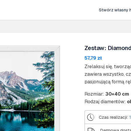
Stwórz własny h
Zestaw: Diamond
57,79
zł
Zrelaksuj się, tworz
zawiera wszystko, cz
pasjonującą formą rę
Rozmiar:
30×40 cm
Rodzaj diamentów:
o
Czas realizacji:
1
Darmowa dost