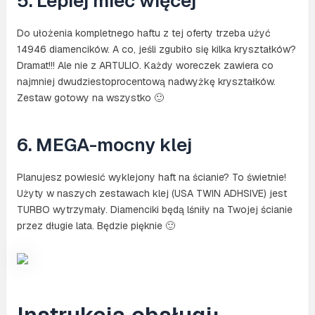
5. Lepiej mieć więcej
Do ułożenia kompletnego haftu z tej oferty trzeba użyć
14946 diamencików. A co, jeśli zgubiło się kilka kryształków?
Dramat!!! Ale nie z ARTULIO. Każdy woreczek zawiera co
najmniej dwudziestoprocentową nadwyżkę kryształków.
Zestaw gotowy na wszystko 🙂
6. MEGA-mocny klej
Planujesz powiesić wyklejony haft na ścianie? To świetnie!
Użyty w naszych zestawach klej (USA TWIN ADHSIVE) jest
TURBO wytrzymały. Diamenciki będą lśniły na Twojej ścianie
przez długie lata. Będzie pięknie 🙂