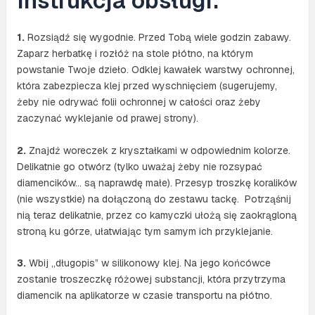
Instrukcja obsługi:
1.
Rozsiądź się wygodnie. Przed Tobą wiele godzin zabawy.
Zaparz herbatkę i rozłóż na stole płótno, na którym
powstanie Twoje dzieło. Odklej kawałek warstwy ochronnej,
która zabezpiecza klej przed wyschnięciem (sugerujemy,
żeby nie odrywać folii ochronnej w całości oraz żeby
zaczynać wyklejanie od prawej strony).
2.
Znajdź woreczek z kryształkami w odpowiednim kolorze.
Delikatnie go otwórz (tylko uważaj żeby nie rozsypać
diamencików… są naprawdę małe). Przesyp troszkę koralików
(nie wszystkie) na dołączoną do zestawu tackę. Potrząśnij
nią teraz delikatnie, przez co kamyczki ułożą się zaokrągloną
stroną ku górze, ułatwiając tym samym ich przyklejanie.
3.
Wbij „długopis” w silikonowy klej. Na jego końcówce
zostanie troszeczkę różowej substancji, która przytrzyma
diamencik na aplikatorze w czasie transportu na płótno.