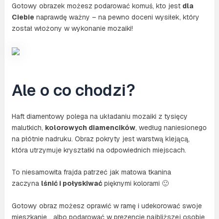
Gotowy obrazek możesz podarować komuś, kto jest
dla
Ciebie
naprawdę ważny – na pewno doceni wysiłek, który
został włożony w wykonanie mozaiki!
Ale o co chodzi?
Haft diamentowy polega na układaniu mozaiki z tysięcy
malutkich,
kolorowych diamencików
, według naniesionego
na płótnie nadruku. Obraz pokryty jest warstwą klejącą,
która utrzymuje kryształki na odpowiednich miejscach.
To niesamowita frajda patrzeć jak matowa tkanina
zaczyna
lśnić i połyskiwać
pięknymi kolorami 🙂
Gotowy obraz możesz oprawić w ramę i udekorować swoje
mieszkanie… albo podarować w prezencie najbliższej osobie