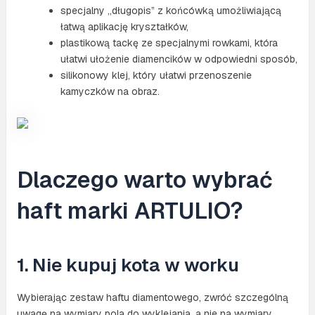
specjalny „długopis” z końcówką umożliwiającą
łatwą aplikację kryształków,
plastikową tackę ze specjalnymi rowkami, która
ułatwi ułożenie diamencików w odpowiedni sposób,
silikonowy klej, który ułatwi przenoszenie
kamyczków na obraz.
Dlaczego warto wybrać
haft marki ARTULIO?
1. Nie kupuj kota w worku
Wybierając zestaw haftu diamentowego, zwróć szczególną
uwagę na wymiary pola do wyklejania, a nie na wymiary