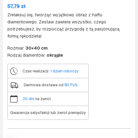
57,79
zł
Zrelaksuj się, tworząc wyjątkowy obraz z haftu
diamentowego. Zestaw zawiera wszystko, czego
potrzebujesz, by rozpocząć przygodę z tą pasjonującą
formą rękodzieła!
Rozmiar:
30×40 cm
Rodzaj diamentów:
okrągłe
Czas realizacji:
1 dzień roboczy
Darmowa dostawa od
80 PLN
30 dni
na zwrot
Gwarancja satysfakcji lub zwrot pieniędzy