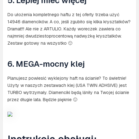
5. Lepiej mieć więcej
Do ułożenia kompletnego haftu z tej oferty trzeba użyć
14946 diamencików. A co, jeśli zgubiło się kilka kryształków?
Dramat!!! Ale nie z ARTULIO. Każdy woreczek zawiera co
najmniej dwudziestoprocentową nadwyżkę kryształków.
Zestaw gotowy na wszystko 🙂
6. MEGA-mocny klej
Planujesz powiesić wyklejony haft na ścianie? To świetnie!
Użyty w naszych zestawach klej (USA TWIN ADHSIVE) jest
TURBO wytrzymały. Diamenciki będą lśniły na Twojej ścianie
przez długie lata. Będzie pięknie 🙂