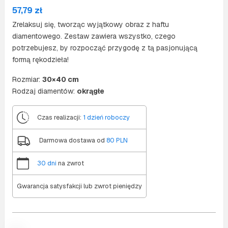
57,79
zł
Zrelaksuj się, tworząc wyjątkowy obraz z haftu
diamentowego. Zestaw zawiera wszystko, czego
potrzebujesz, by rozpocząć przygodę z tą pasjonującą
formą rękodzieła!
Rozmiar:
30×40 cm
Rodzaj diamentów:
okrągłe
Czas realizacji:
1 dzień roboczy
Darmowa dostawa od
80 PLN
30 dni
na zwrot
Gwarancja satysfakcji lub zwrot pieniędzy