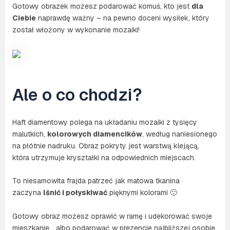
Gotowy obrazek możesz podarować komuś, kto jest
dla
Ciebie
naprawdę ważny – na pewno doceni wysiłek, który
został włożony w wykonanie mozaiki!
Ale o co chodzi?
Haft diamentowy polega na układaniu mozaiki z tysięcy
malutkich,
kolorowych diamencików
, według naniesionego
na płótnie nadruku. Obraz pokryty jest warstwą klejącą,
która utrzymuje kryształki na odpowiednich miejscach.
To niesamowita frajda patrzeć jak matowa tkanina
zaczyna
lśnić i połyskiwać
pięknymi kolorami 🙂
Gotowy obraz możesz oprawić w ramę i udekorować swoje
mieszkanie… albo podarować w prezencie najbliższej osobie