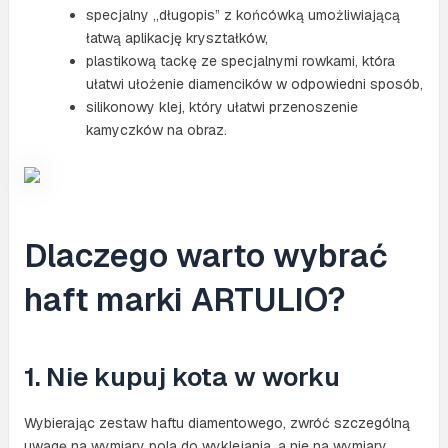
specjalny „długopis” z końcówką umożliwiającą
łatwą aplikację kryształków,
plastikową tackę ze specjalnymi rowkami, która
ułatwi ułożenie diamencików w odpowiedni sposób,
silikonowy klej, który ułatwi przenoszenie
kamyczków na obraz.
Dlaczego warto wybrać
haft marki ARTULIO?
1. Nie kupuj kota w worku
Wybierając zestaw haftu diamentowego, zwróć szczególną
uwagę na wymiary pola do wyklejania, a nie na wymiary