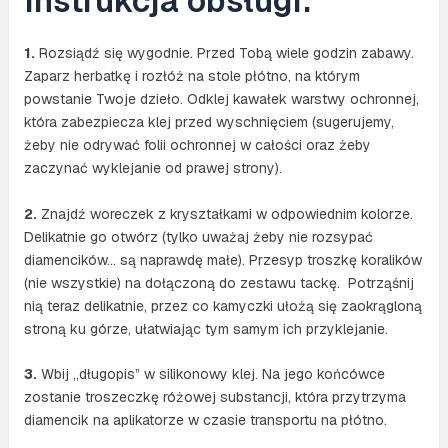
Instrukcja obsługi:
1.
Rozsiądź się wygodnie. Przed Tobą wiele godzin zabawy.
Zaparz herbatkę i rozłóż na stole płótno, na którym
powstanie Twoje dzieło. Odklej kawałek warstwy ochronnej,
która zabezpiecza klej przed wyschnięciem (sugerujemy,
żeby nie odrywać folii ochronnej w całości oraz żeby
zaczynać wyklejanie od prawej strony).
2.
Znajdź woreczek z kryształkami w odpowiednim kolorze.
Delikatnie go otwórz (tylko uważaj żeby nie rozsypać
diamencików… są naprawdę małe). Przesyp troszkę koralików
(nie wszystkie) na dołączoną do zestawu tackę. Potrząśnij
nią teraz delikatnie, przez co kamyczki ułożą się zaokrągloną
stroną ku górze, ułatwiając tym samym ich przyklejanie.
3.
Wbij „długopis” w silikonowy klej. Na jego końcówce
zostanie troszeczkę różowej substancji, która przytrzyma
diamencik na aplikatorze w czasie transportu na płótno.