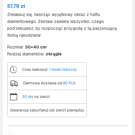
57,79
zł
Zrelaksuj się, tworząc wyjątkowy obraz z haftu
diamentowego. Zestaw zawiera wszystko, czego
potrzebujesz, by rozpocząć przygodę z tą pasjonującą
formą rękodzieła!
Rozmiar:
30×40 cm
Rodzaj diamentów:
okrągłe
Czas realizacji:
1 dzień roboczy
Darmowa dostawa od
80 PLN
30 dni
na zwrot
Gwarancja satysfakcji lub zwrot pieniędzy