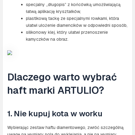
specjalny „długopis” z końcówką umożliwiającą
łatwą aplikację kryształków,
plastikową tackę ze specjalnymi rowkami, która
ułatwi ułożenie diamencików w odpowiedni sposób,
silikonowy klej, który ułatwi przenoszenie
kamyczków na obraz.
Dlaczego warto wybrać
haft marki ARTULIO?
1. Nie kupuj kota w worku
Wybierając zestaw haftu diamentowego, zwróć szczególną
uwagę na wymiary pola do wyklejania, a nie na wymiary