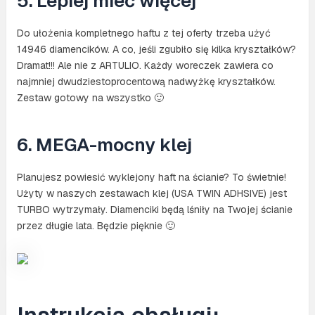
5. Lepiej mieć więcej
Do ułożenia kompletnego haftu z tej oferty trzeba użyć
14946 diamencików. A co, jeśli zgubiło się kilka kryształków?
Dramat!!! Ale nie z ARTULIO. Każdy woreczek zawiera co
najmniej dwudziestoprocentową nadwyżkę kryształków.
Zestaw gotowy na wszystko 🙂
6. MEGA-mocny klej
Planujesz powiesić wyklejony haft na ścianie? To świetnie!
Użyty w naszych zestawach klej (USA TWIN ADHSIVE) jest
TURBO wytrzymały. Diamenciki będą lśniły na Twojej ścianie
przez długie lata. Będzie pięknie 🙂