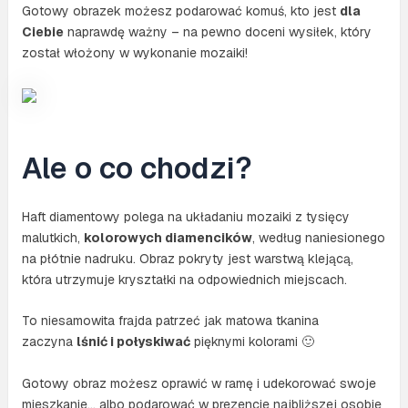
Gotowy obrazek możesz podarować komuś, kto jest
dla
Ciebie
naprawdę ważny – na pewno doceni wysiłek, który
został włożony w wykonanie mozaiki!
Ale o co chodzi?
Haft diamentowy polega na układaniu mozaiki z tysięcy
malutkich,
kolorowych diamencików
, według naniesionego
na płótnie nadruku. Obraz pokryty jest warstwą klejącą,
która utrzymuje kryształki na odpowiednich miejscach.
To niesamowita frajda patrzeć jak matowa tkanina
zaczyna
lśnić i połyskiwać
pięknymi kolorami 🙂
Gotowy obraz możesz oprawić w ramę i udekorować swoje
mieszkanie… albo podarować w prezencie najbliższej osobie