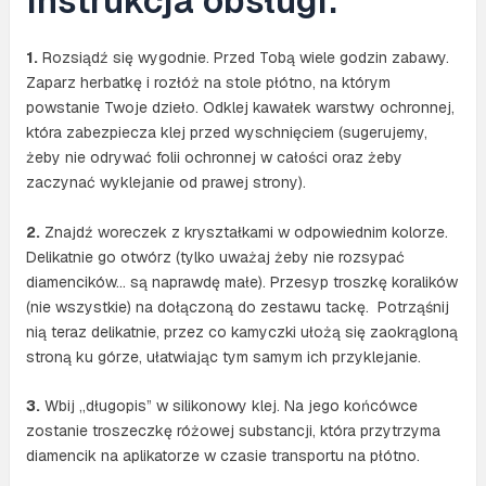
Instrukcja obsługi:
1.
Rozsiądź się wygodnie. Przed Tobą wiele godzin zabawy.
Zaparz herbatkę i rozłóż na stole płótno, na którym
powstanie Twoje dzieło. Odklej kawałek warstwy ochronnej,
która zabezpiecza klej przed wyschnięciem (sugerujemy,
żeby nie odrywać folii ochronnej w całości oraz żeby
zaczynać wyklejanie od prawej strony).
2.
Znajdź woreczek z kryształkami w odpowiednim kolorze.
Delikatnie go otwórz (tylko uważaj żeby nie rozsypać
diamencików… są naprawdę małe). Przesyp troszkę koralików
(nie wszystkie) na dołączoną do zestawu tackę. Potrząśnij
nią teraz delikatnie, przez co kamyczki ułożą się zaokrągloną
stroną ku górze, ułatwiając tym samym ich przyklejanie.
3.
Wbij „długopis” w silikonowy klej. Na jego końcówce
zostanie troszeczkę różowej substancji, która przytrzyma
diamencik na aplikatorze w czasie transportu na płótno.