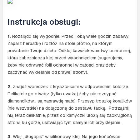
Instrukcja obsługi:
1.
Rozsiądź się wygodnie. Przed Tobą wiele godzin zabawy.
Zaparz herbatkę i rozłóż na stole płótno, na którym
powstanie Twoje dzieło. Odklej kawałek warstwy ochronnej,
która zabezpiecza klej przed wyschnięciem (sugerujemy,
żeby nie odrywać folii ochronnej w całości oraz żeby
zaczynać wyklejanie od prawej strony).
2.
Znajdź woreczek z kryształkami w odpowiednim kolorze.
Delikatnie go otwórz (tylko uważaj żeby nie rozsypać
diamencików… są naprawdę małe). Przesyp troszkę koralików
(nie wszystkie) na dołączoną do zestawu tackę. Potrząśnij
nią teraz delikatnie, przez co kamyczki ułożą się zaokrągloną
stroną ku górze, ułatwiając tym samym ich przyklejanie.
3.
Wbij „długopis” w silikonowy klej. Na jego końcówce