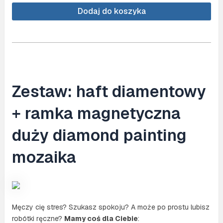
Diamond
painting
Dodaj do koszyka
30x40
(DP032)+
magnetyczna
ramka
Zestaw: haft diamentowy
+ ramka magnetyczna
duży diamond painting
mozaika
Męczy cię stres? Szukasz spokoju? A może po prostu lubisz
robótki ręczne?
Mamy coś dla Ciebie
: