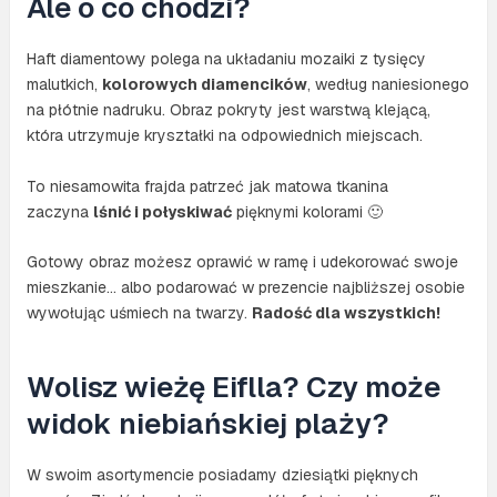
Ale o co chodzi?
Haft diamentowy polega na układaniu mozaiki z tysięcy
malutkich,
kolorowych diamencików
, według naniesionego
na płótnie nadruku. Obraz pokryty jest warstwą klejącą,
która utrzymuje kryształki na odpowiednich miejscach.
To niesamowita frajda patrzeć jak matowa tkanina
zaczyna
lśnić i połyskiwać
pięknymi kolorami 🙂
Gotowy obraz możesz oprawić w ramę i udekorować swoje
mieszkanie… albo podarować w prezencie najbliższej osobie
wywołując uśmiech na twarzy.
Radość dla wszystkich!
Wolisz wieżę Eiflla? Czy może
widok niebiańskiej plaży?
W swoim asortymencie posiadamy dziesiątki pięknych