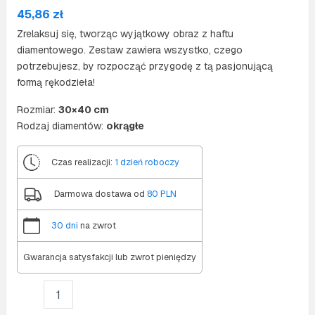
45,86
zł
Zrelaksuj się, tworząc wyjątkowy obraz z haftu
diamentowego. Zestaw zawiera wszystko, czego
potrzebujesz, by rozpocząć przygodę z tą pasjonującą
formą rękodzieła!
Rozmiar:
30×40 cm
Rodzaj diamentów:
okrągłe
Czas realizacji:
1 dzień roboczy
Darmowa dostawa od
80 PLN
30 dni
na zwrot
Gwarancja satysfakcji lub zwrot pieniędzy
ilość
Zestaw: