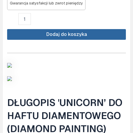
Gwarancja satysfakcji lub zwrot pieniędzy
ilość
UNICORN
pen
for
Dodaj do koszyka
Diamond
Painting
(Rose)
DŁUGOPIS 'UNICORN’ DO
HAFTU DIAMENTOWEGO
(DIAMOND PAINTING)