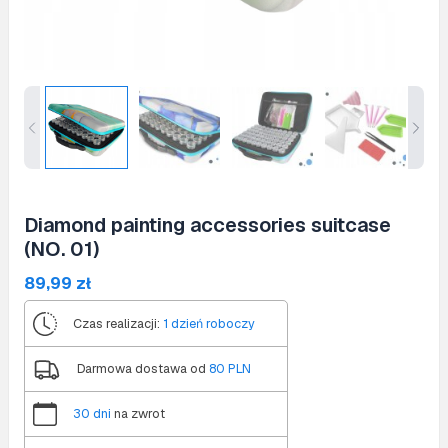
Diamond painting accessories suitcase
(NO. 01)
89,99
zł
Czas realizacji:
1 dzień roboczy
Darmowa dostawa od
80 PLN
30 dni
na zwrot