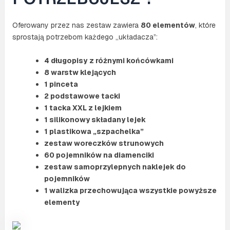
Oferowany przez nas zestaw zawiera
80 elementów
, które
sprostają potrzebom każdego „układacza”:
4 długopisy
z różnymi końcówkami
8 warstw klejących
1 pinceta
2 podstawowe tacki
1 tacka XXL z lejkiem
1 silikonowy składany lejek
1 plastikowa „szpachelka”
zestaw woreczków strunowych
60 pojemników na diamenciki
zestaw samoprzylepnych naklejek do
pojemników
1 walizka przechowująca wszystkie powyższe
elementy