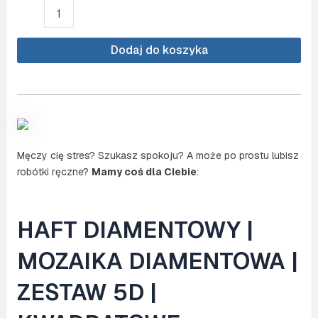
ilość
Haft
diamentowy
ARTULIO
Dodaj do koszyka
-
Bukiet
tulipanów
w
wazonie
-
40
Męczy cię stres? Szukasz spokoju? A może po prostu lubisz
x
robótki ręczne?
Mamy coś dla Ciebie
:
30
cm
-
Kwadratowe
HAFT DIAMENTOWY |
diamenty
-
MOZAIKA DIAMENTOWA |
Diamond
painting,
ZESTAW 5D |
Kompletny
zestaw: