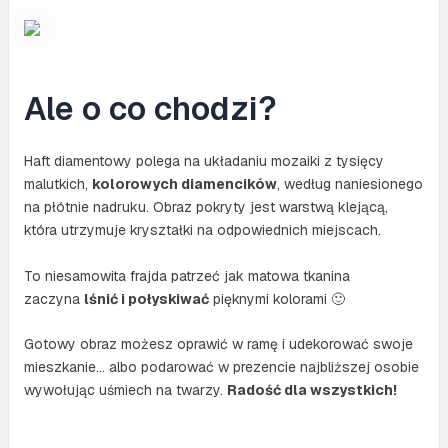
Ale o co chodzi?
Haft diamentowy polega na układaniu mozaiki z tysięcy
malutkich,
kolorowych diamencików
, według naniesionego
na płótnie nadruku. Obraz pokryty jest warstwą klejącą,
która utrzymuje kryształki na odpowiednich miejscach.
To niesamowita frajda patrzeć jak matowa tkanina
zaczyna
lśnić i połyskiwać
pięknymi kolorami 🙂
Gotowy obraz możesz oprawić w ramę i udekorować swoje
mieszkanie… albo podarować w prezencie najbliższej osobie
wywołując uśmiech na twarzy.
Radość dla wszystkich!