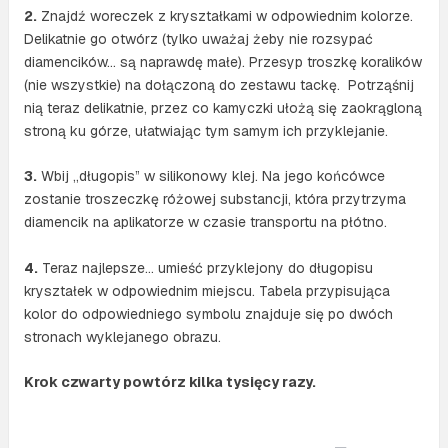
2.
Znajdź woreczek z kryształkami w odpowiednim kolorze.
Delikatnie go otwórz (tylko uważaj żeby nie rozsypać
diamencików… są naprawdę małe). Przesyp troszkę koralików
(nie wszystkie) na dołączoną do zestawu tackę. Potrząśnij
nią teraz delikatnie, przez co kamyczki ułożą się zaokrągloną
stroną ku górze, ułatwiając tym samym ich przyklejanie.
3.
Wbij „długopis” w silikonowy klej. Na jego końcówce
zostanie troszeczkę różowej substancji, która przytrzyma
diamencik na aplikatorze w czasie transportu na płótno.
4.
Teraz najlepsze… umieść przyklejony do długopisu
kryształek w odpowiednim miejscu. Tabela przypisująca
kolor do odpowiedniego symbolu znajduje się po dwóch
stronach wyklejanego obrazu.
Krok czwarty powtórz kilka tysięcy razy.