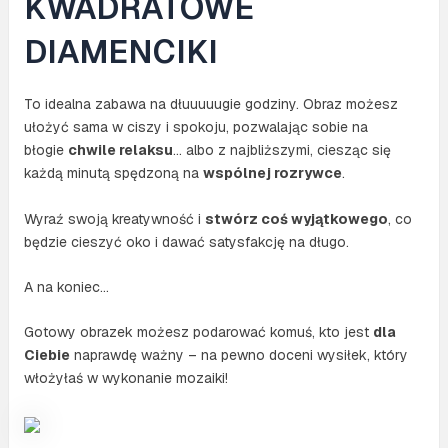
KWADRATOWE
mozaika
+
DIAMENCIKI
akcesoria
To idealna zabawa na dłuuuuugie godziny. Obraz możesz
ułożyć sama w ciszy i spokoju, pozwalając sobie na
błogie
chwile relaksu
… albo z najbliższymi, ciesząc się
każdą minutą spędzoną na
wspólnej rozrywce
.
Wyraź swoją kreatywność i
stwórz coś wyjątkowego
, co
będzie cieszyć oko i dawać satysfakcję na długo.
A na koniec…
Gotowy obrazek możesz podarować komuś, kto jest
dla
Ciebie
naprawdę ważny – na pewno doceni wysiłek, który
włożyłaś w wykonanie mozaiki!