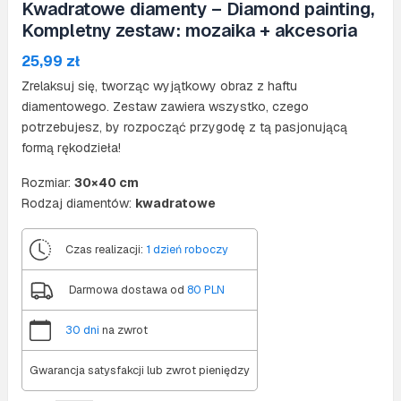
Kwadratowe diamenty – Diamond painting,
Kompletny zestaw: mozaika + akcesoria
25,99
zł
Zrelaksuj się, tworząc wyjątkowy obraz z haftu
diamentowego. Zestaw zawiera wszystko, czego
potrzebujesz, by rozpocząć przygodę z tą pasjonującą
formą rękodzieła!
Rozmiar:
30×40 cm
Rodzaj diamentów:
kwadratowe
Czas realizacji:
1 dzień roboczy
Darmowa dostawa od
80 PLN
30 dni
na zwrot
Gwarancja satysfakcji lub zwrot pieniędzy