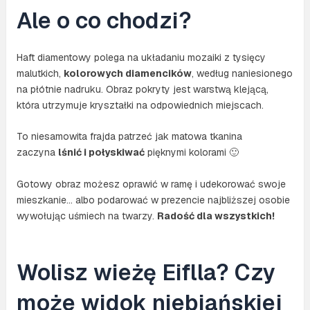
Ale o co chodzi?
Haft diamentowy polega na układaniu mozaiki z tysięcy
malutkich,
kolorowych diamencików
, według naniesionego
na płótnie nadruku. Obraz pokryty jest warstwą klejącą,
która utrzymuje kryształki na odpowiednich miejscach.
To niesamowita frajda patrzeć jak matowa tkanina
zaczyna
lśnić i połyskiwać
pięknymi kolorami 🙂
Gotowy obraz możesz oprawić w ramę i udekorować swoje
mieszkanie… albo podarować w prezencie najbliższej osobie
wywołując uśmiech na twarzy.
Radość dla wszystkich!
Wolisz wieżę Eiflla? Czy
może widok niebiańskiej