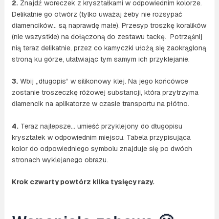
2.
Znajdź woreczek z kryształkami w odpowiednim kolorze.
Delikatnie go otwórz (tylko uważaj żeby nie rozsypać
diamencików… są naprawdę małe). Przesyp troszkę koralików
(nie wszystkie) na dołączoną do zestawu tackę. Potrząśnij
nią teraz delikatnie, przez co kamyczki ułożą się zaokrągloną
stroną ku górze, ułatwiając tym samym ich przyklejanie.
3.
Wbij „długopis” w silikonowy klej. Na jego końcówce
zostanie troszeczkę różowej substancji, która przytrzyma
diamencik na aplikatorze w czasie transportu na płótno.
4.
Teraz najlepsze… umieść przyklejony do długopisu
kryształek w odpowiednim miejscu. Tabela przypisująca
kolor do odpowiedniego symbolu znajduje się po dwóch
stronach wyklejanego obrazu.
Krok czwarty powtórz kilka tysięcy razy.