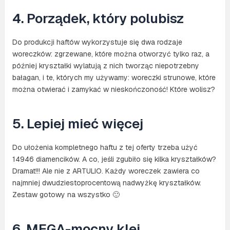
4. Porządek, który polubisz
Do produkcji haftów wykorzystuje się dwa rodzaje
woreczków: zgrzewane, które można otworzyć tylko raz, a
później kryształki wylatują z nich tworząc niepotrzebny
bałagan, i te, których my używamy: woreczki strunowe, które
można otwierać i zamykać w nieskończoność! Które wolisz?
5. Lepiej mieć więcej
Do ułożenia kompletnego haftu z tej oferty trzeba użyć
14946 diamencików. A co, jeśli zgubiło się kilka kryształków?
Dramat!!! Ale nie z ARTULIO. Każdy woreczek zawiera co
najmniej dwudziestoprocentową nadwyżkę kryształków.
Zestaw gotowy na wszystko 🙂
6. MEGA-mocny klej