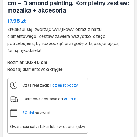
cm – Diamond painting, Kompletny zestaw:
mozaika + akcesoria
17,98
zł
Zrelaksuj się, tworząc wyjątkowy obraz z haftu
diamentowego. Zestaw zawiera wszystko, czego
potrzebujesz, by rozpocząć przygodę z tą pasjonującą
formą rękodzieła!
Rozmiar:
30×40 cm
Rodzaj diamentów:
okrągłe
Czas realizacji:
1 dzień roboczy
Darmowa dostawa od
80 PLN
30 dni
na zwrot
Gwarancja satysfakcji lub zwrot pieniędzy