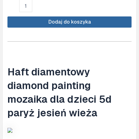
ilość
Haft
diamentowy
ARTULIO
Dodaj do koszyka
-
Wieża
Eiffla
o
zachodzie
słońca
-
Haft diamentowy
30
x
diamond painting
40
cm
-
mozaika dla dzieci 5d
Diamond
painting,
paryż jesień wieża
Kompletny
zestaw:
mozaika
+