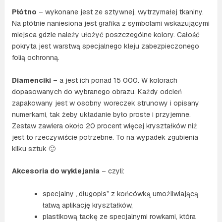
Płótno
– wykonane jest ze sztywnej, wytrzymałej tkaniny.
Na płótnie naniesiona jest grafika z symbolami wskazującymi
miejsca gdzie należy ułożyć poszczególne kolory. Całość
pokryta jest warstwą specjalnego kleju zabezpieczonego
folią ochronną.
Diamenciki
– a jest ich ponad 15 000. W kolorach
dopasowanych do wybranego obrazu. Każdy odcień
zapakowany jest w osobny woreczek strunowy i opisany
numerkami, tak żeby układanie było proste i przyjemne.
Zestaw zawiera około 20 procent więcej kryształków niż
jest to rzeczywiście potrzebne. To na wypadek zgubienia
kilku sztuk 🙂
Akcesoria do wyklejania
– czyli:
specjalny „długopis” z końcówką umożliwiającą
łatwą aplikację kryształków,
plastikową tackę ze specjalnymi rowkami, która