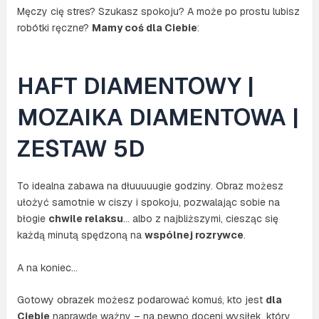
akcesoria
Męczy cię stres? Szukasz spokoju? A może po prostu lubisz
robótki ręczne?
Mamy coś dla Ciebie
:
HAFT DIAMENTOWY |
MOZAIKA DIAMENTOWA |
ZESTAW 5D
To idealna zabawa na dłuuuuugie godziny. Obraz możesz
ułożyć samotnie w ciszy i spokoju, pozwalając sobie na
błogie
chwile relaksu
… albo z najbliższymi, ciesząc się
każdą minutą spędzoną na
wspólnej rozrywce
.
A na koniec…
Gotowy obrazek możesz podarować komuś, kto jest
dla
Ciebie
naprawdę ważny – na pewno doceni wysiłek, który