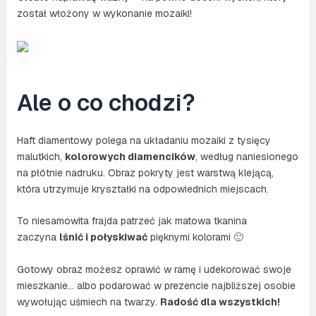
został włożony w wykonanie mozaiki!
Ale o co chodzi?
Haft diamentowy polega na układaniu mozaiki z tysięcy
malutkich,
kolorowych diamencików
, według naniesionego
na płótnie nadruku. Obraz pokryty jest warstwą klejącą,
która utrzymuje kryształki na odpowiednich miejscach.
To niesamowita frajda patrzeć jak matowa tkanina
zaczyna
lśnić i połyskiwać
pięknymi kolorami 🙂
Gotowy obraz możesz oprawić w ramę i udekorować swoje
mieszkanie… albo podarować w prezencie najbliższej osobie
wywołując uśmiech na twarzy.
Radość dla wszystkich!