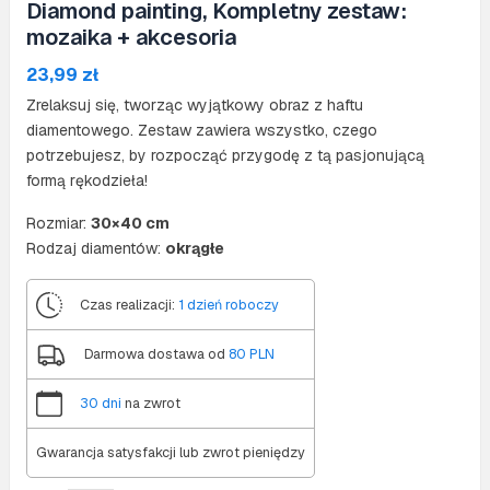
Diamond painting, Kompletny zestaw:
mozaika + akcesoria
23,99
zł
Zrelaksuj się, tworząc wyjątkowy obraz z haftu
diamentowego. Zestaw zawiera wszystko, czego
potrzebujesz, by rozpocząć przygodę z tą pasjonującą
formą rękodzieła!
Rozmiar:
30×40 cm
Rodzaj diamentów:
okrągłe
Czas realizacji:
1 dzień roboczy
Darmowa dostawa od
80 PLN
30 dni
na zwrot
Gwarancja satysfakcji lub zwrot pieniędzy