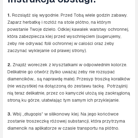
1.
Rozsiądź się wygodnie. Przed Tobą wiele godzin zabawy.
Zaparz herbatkę i rozłóż na stole płótno, na którym
powstanie Twoje dzieło. Odklej kawałek warstwy ochronnej,
która zabezpiecza klej przed wyschnięciem (sugerujemy,
żeby nie odrywać folii ochronnej w całości oraz żeby
zaczynać wyklejanie od prawej strony).
2.
Znajdź woreczek z kryształkami w odpowiednim kolorze.
Delikatnie go otwórz (tylko uważaj żeby nie rozsypać
diamencików… są naprawdę małe). Przesyp troszkę koralików
(nie wszystkie) na dołączoną do zestawu tackę. Potrząśnij
nią teraz delikatnie, przez co kamyczki ułożą się zaokrągloną
stroną ku górze, ułatwiając tym samym ich przyklejanie.
3.
Wbij „długopis” w silikonowy klej. Na jego końcówce
zostanie troszeczkę różowej substancji, która przytrzyma
diamencik na aplikatorze w czasie transportu na płótno.