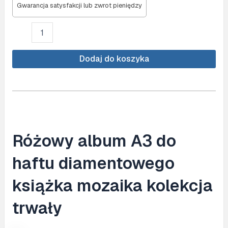
Gwarancja satysfakcji lub zwrot pieniędzy
ilość
Album
(format
A3)
Dodaj do koszyka
for
diamond
painting
(ROSE)
Różowy album A3 do
haftu diamentowego
książka mozaika kolekcja
trwały