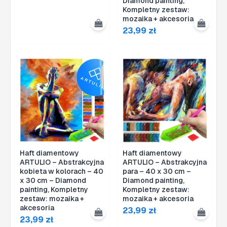
Diamond painting,
Kompletny zestaw:
mozaika + akcesoria
23,99
zł
Haft diamentowy
Haft diamentowy
ARTULIO – Abstrakcyjna
ARTULIO – Abstrakcyjna
kobieta w kolorach – 40
para – 40 x 30 cm –
x 30 cm – Diamond
Diamond painting,
painting, Kompletny
Kompletny zestaw:
zestaw: mozaika +
mozaika + akcesoria
akcesoria
23,99
zł
23,99
zł