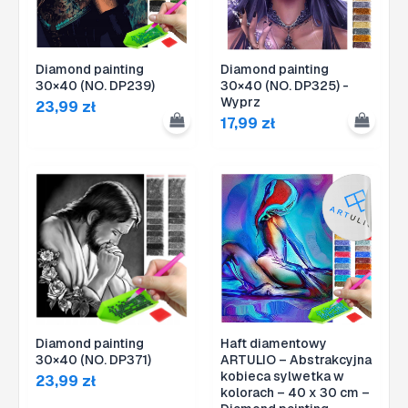
Diamond painting
Diamond painting
30×40 (NO. DP239)
30×40 (NO. DP325) -
Wyprz
23,99
zł
17,99
zł
Diamond painting
Haft diamentowy
30×40 (NO. DP371)
ARTULIO – Abstrakcyjna
kobieca sylwetka w
23,99
zł
kolorach – 40 x 30 cm –