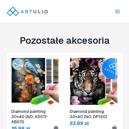
Przejdź
do
Main
treści
Men
Pozostałe akcesoria
Diamond painting
Diamond painting
30×40 (NO. AS011-
30×40 (NO. DP120)
AB011)
23,99
zł
25,98
zł