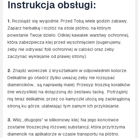
Instrukcja obsługi:
1.
Rozsiądź się wygodnie. Przed Tobą wiele godzin zabawy.
Zaparz herbatkę i rozłóż na stole płótno, na którym
powstanie Twoje dzieło. Odklej kawałek warstwy ochronnej,
która zabezpiecza klej przed wyschnięciem (sugerujemy,
żeby nie odrywać folii ochronnej w całości oraz żeby
zaczynać wyklejanie od prawej strony).
2.
Znajdź woreczek z kryształkami w odpowiednim kolorze.
Delikatnie go otwórz (tylko uważaj żeby nie rozsypać
diamencików… są naprawdę małe). Przesyp troszkę koralików
(nie wszystkie) na dołączoną do zestawu tackę. Potrząśnij
nią teraz delikatnie, przez co kamyczki ułożą się zaokrągloną
stroną ku górze, ułatwiając tym samym ich przyklejanie.
3.
Wbij „długopis” w silikonowy klej. Na jego końcówce
zostanie troszeczkę różowej substancji, która przytrzyma
diamencik na aplikatorze w czasie transportu na płótno.