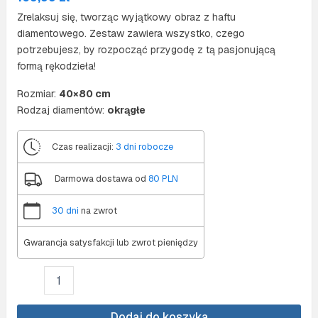
Zrelaksuj się, tworząc wyjątkowy obraz z haftu
diamentowego. Zestaw zawiera wszystko, czego
potrzebujesz, by rozpocząć przygodę z tą pasjonującą
formą rękodzieła!
Rozmiar:
40×80 cm
Rodzaj diamentów:
okrągłe
Czas realizacji:
3 dni robocze
Darmowa dostawa od
80 PLN
30 dni
na zwrot
Gwarancja satysfakcji lub zwrot pieniędzy
ilość
Diamond
painting
40x80
Dodaj do koszyka