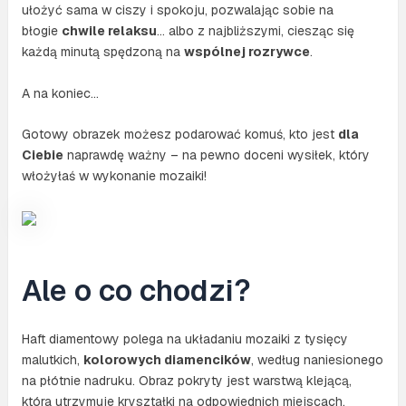
ułożyć sama w ciszy i spokoju, pozwalając sobie na
błogie
chwile relaksu
… albo z najbliższymi, ciesząc się
każdą minutą spędzoną na
wspólnej rozrywce
.
A na koniec…
Gotowy obrazek możesz podarować komuś, kto jest
dla
Ciebie
naprawdę ważny – na pewno doceni wysiłek, który
włożyłaś w wykonanie mozaiki!
Ale o co chodzi?
Haft diamentowy polega na układaniu mozaiki z tysięcy
malutkich,
kolorowych diamencików
, według naniesionego
na płótnie nadruku. Obraz pokryty jest warstwą klejącą,
która utrzymuje kryształki na odpowiednich miejscach.