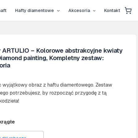
ARTULIO
-
aft
Hafty diamentowe
Akcesoria
Kontakt
Kolorowe
abstrakcyjne
kwiaty
-
80
×
 ARTULIO – Kolorowe abstrakcyjne kwiaty
40
iamond painting, Kompletny zestaw:
cm
oria
-
Diamond
painting,
Kompletny
ąc wyjątkowy obraz z haftu diamentowego. Zestaw
zestaw:
ego potrzebujesz, by rozpocząć przygodę z tą
mozaika
kodzieła!
+
akcesoria
krągłe