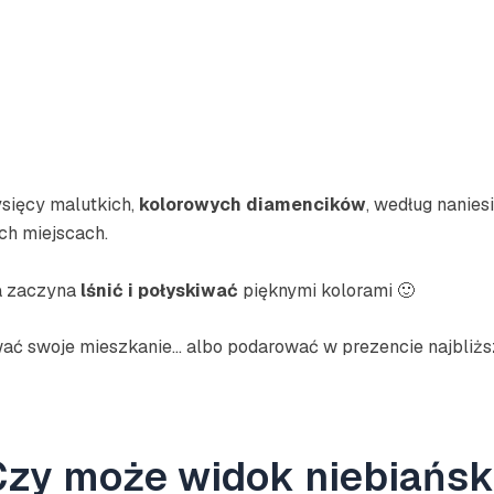
ysięcy malutkich,
kolorowych diamencików
, według nanies
ch miejscach.
na zaczyna
lśnić i połyskiwać
pięknymi kolorami 🙂
ć swoje mieszkanie… albo podarować w prezencie najbliżs
 Czy może widok niebiańsk