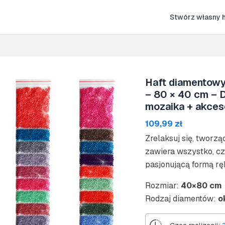
Stwórz własny h
Haft diamentowy
– 80 × 40 cm – D
mozaika + akces
109,99
zł
Zrelaksuj się, tworz
zawiera wszystko, cz
pasjonującą formą rę
Rozmiar:
40×80 cm
Rodzaj diamentów:
o