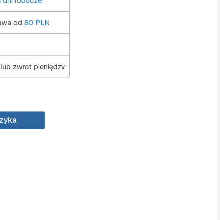
 dni robocze
awa od
80 PLN
 lub zwrot pieniędzy
szyka