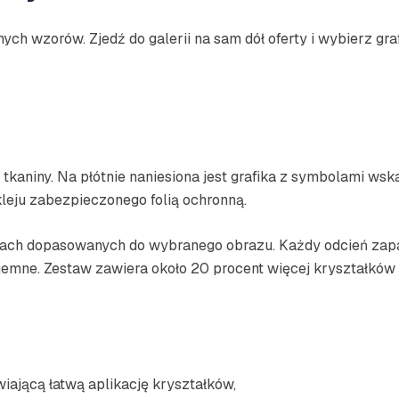
h wzorów. Zjedź do galerii na sam dół oferty i wybierz grafi
tkaniny. Na płótnie naniesiona jest grafika z symbolami ws
kleju zabezpieczonego folią ochronną.
lorach dopasowanych do wybranego obrazu. Każdy odcień zap
jemne. Zestaw zawiera około 20 procent więcej kryształków 
iającą łatwą aplikację kryształków,