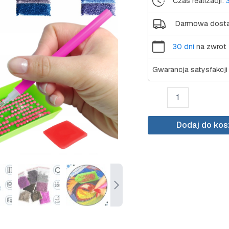
Czas realizacji:
3
Darmowa dost
30 dni
na zwrot
Gwarancja satysfakcji
ilość
Haft
diamentowy
ARTULIO
Dodaj do ko
-
Kolorowe
abstrakcyjne
kwiaty
-
80
×
40
cm
-