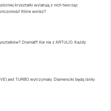
óźniej kryształki wylatują z nich tworząc
ończoność! Które wolisz?
kryształków? Dramat!!! Ale nie z ARTULIO. Każdy
IVE) jest TURBO wytrzymały. Diamenciki będą lśniły