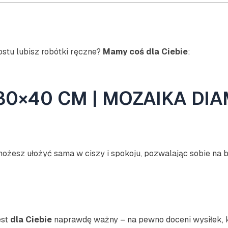
Diamond
painting,
Kompletny
zestaw:
mozaika
stu lubisz robótki ręczne?
Mamy coś dla Ciebie
:
+
akcesoria
0×40 CM | MOZAIKA DI
możesz ułożyć sama w ciszy i spokoju, pozwalając sobie na 
est
dla Ciebie
naprawdę ważny – na pewno doceni wysiłek, k