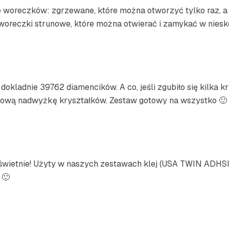
 woreczków: zgrzewane, które można otworzyć tylko raz, a p
 woreczki strunowe, które można otwierać i zamykać w niesk
 dokladnie 39762 diamencików. A co, jeśli zgubiło się kilka 
tową nadwyżkę kryształków. Zestaw gotowy na wszystko 🙂
o świetnie! Użyty w naszych zestawach klej (USA TWIN ADHS
 🙂