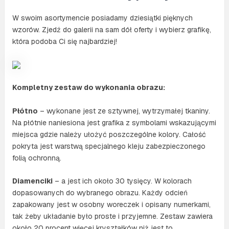
W swoim asortymencie posiadamy dziesiątki pięknych
wzorów. Zjedź do galerii na sam dół oferty i wybierz grafikę,
która podoba Ci się najbardziej!
Kompletny zestaw do wykonania obrazu:
Płótno
– wykonane jest ze sztywnej, wytrzymałej tkaniny.
Na płótnie naniesiona jest grafika z symbolami wskazującymi
miejsca gdzie należy ułożyć poszczególne kolory. Całość
pokryta jest warstwą specjalnego kleju zabezpieczonego
folią ochronną.
Diamenciki
– a jest ich około 30 tysięcy. W kolorach
dopasowanych do wybranego obrazu. Każdy odcień
zapakowany jest w osobny woreczek i opisany numerkami,
tak żeby układanie było proste i przyjemne. Zestaw zawiera
około 20 procent więcej kryształków niż jest to