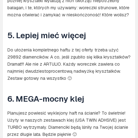
później kryształki wylatują z nich tworząc niepotrzebny
bałagan, i te, których my używamy: woreczki strunowe, które
można otwierać i zamykać w nieskończoność! Które wolisz?
5. Lepiej mieć więcej
Do ułożenia kompletnego haftu z tej oferty trzeba użyć
29892 diamencików. A co, jeśli zgubiło się kilka kryształków?
Dramat!!! Ale nie z ARTULIO. Każdy woreczek zawiera co
najmniej dwudziestoprocentową nadwyżkę kryształków.
Zestaw gotowy na wszystko 🙂
6. MEGA-mocny klej
Planujesz powiesić wyklejony haft na ścianie? To świetnie!
Użyty w naszych zestawach klej (USA TWIN ADHSIVE) jest
TURBO wytrzymały. Diamenciki będą lśniły na Twojej ścianie
przez długie lata. Będzie pięknie 🙂