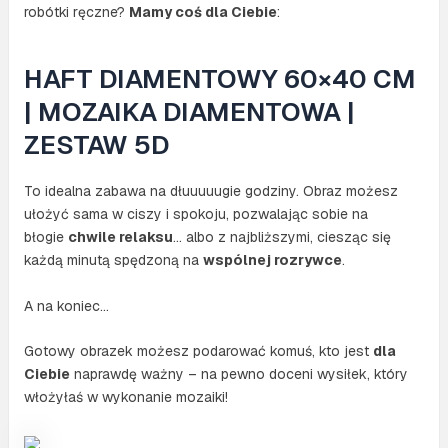
robótki ręczne?
Mamy coś dla Ciebie
:
HAFT DIAMENTOWY 60×40 CM
| MOZAIKA DIAMENTOWA |
ZESTAW 5D
To idealna zabawa na dłuuuuugie godziny. Obraz możesz
ułożyć sama w ciszy i spokoju, pozwalając sobie na
błogie
chwile relaksu
… albo z najbliższymi, ciesząc się
każdą minutą spędzoną na
wspólnej rozrywce
.
A na koniec…
Gotowy obrazek możesz podarować komuś, kto jest
dla
Ciebie
naprawdę ważny – na pewno doceni wysiłek, który
włożyłaś w wykonanie mozaiki!