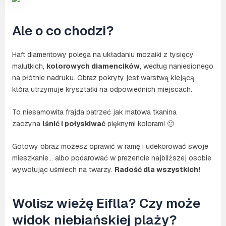
Ale o co chodzi?
Haft diamentowy polega na układaniu mozaiki z tysięcy
malutkich,
kolorowych diamencików
, według naniesionego
na płótnie nadruku. Obraz pokryty jest warstwą klejącą,
która utrzymuje kryształki na odpowiednich miejscach.
To niesamowita frajda patrzeć jak matowa tkanina
zaczyna
lśnić i połyskiwać
pięknymi kolorami 🙂
Gotowy obraz możesz oprawić w ramę i udekorować swoje
mieszkanie… albo podarować w prezencie najbliższej osobie
wywołując uśmiech na twarzy.
Radość dla wszystkich!
Wolisz wieżę Eiflla? Czy może
widok niebiańskiej plaży?