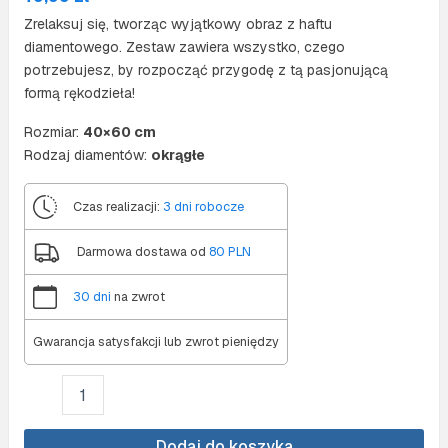
Zrelaksuj się, tworząc wyjątkowy obraz z haftu
diamentowego. Zestaw zawiera wszystko, czego
potrzebujesz, by rozpocząć przygodę z tą pasjonującą
formą rękodzieła!
Rozmiar:
40×60 cm
Rodzaj diamentów:
okrągłe
Czas realizacji:
3 dni robocze
Darmowa dostawa od
80 PLN
30 dni
na zwrot
Gwarancja satysfakcji lub zwrot pieniędzy
ilość
Diamond
painting
40x60
Dodaj do koszyka