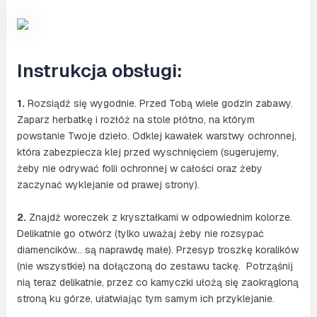
Instrukcja obsługi:
1.
Rozsiądź się wygodnie. Przed Tobą wiele godzin zabawy.
Zaparz herbatkę i rozłóż na stole płótno, na którym
powstanie Twoje dzieło. Odklej kawałek warstwy ochronnej,
która zabezpiecza klej przed wyschnięciem (sugerujemy,
żeby nie odrywać folii ochronnej w całości oraz żeby
zaczynać wyklejanie od prawej strony).
2.
Znajdź woreczek z kryształkami w odpowiednim kolorze.
Delikatnie go otwórz (tylko uważaj żeby nie rozsypać
diamencików… są naprawdę małe). Przesyp troszkę koralików
(nie wszystkie) na dołączoną do zestawu tackę. Potrząśnij
nią teraz delikatnie, przez co kamyczki ułożą się zaokrągloną
stroną ku górze, ułatwiając tym samym ich przyklejanie.