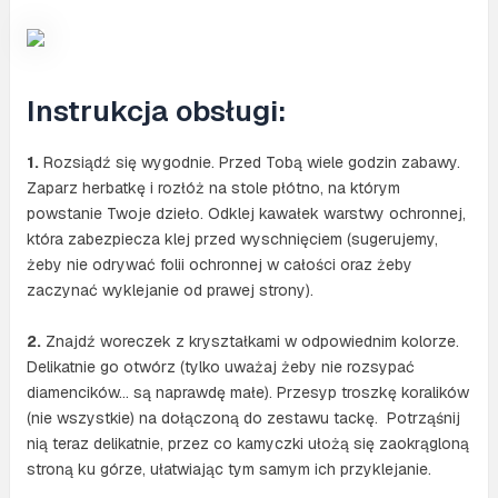
Instrukcja obsługi:
1.
Rozsiądź się wygodnie. Przed Tobą wiele godzin zabawy.
Zaparz herbatkę i rozłóż na stole płótno, na którym
powstanie Twoje dzieło. Odklej kawałek warstwy ochronnej,
która zabezpiecza klej przed wyschnięciem (sugerujemy,
żeby nie odrywać folii ochronnej w całości oraz żeby
zaczynać wyklejanie od prawej strony).
2.
Znajdź woreczek z kryształkami w odpowiednim kolorze.
Delikatnie go otwórz (tylko uważaj żeby nie rozsypać
diamencików… są naprawdę małe). Przesyp troszkę koralików
(nie wszystkie) na dołączoną do zestawu tackę. Potrząśnij
nią teraz delikatnie, przez co kamyczki ułożą się zaokrągloną
stroną ku górze, ułatwiając tym samym ich przyklejanie.