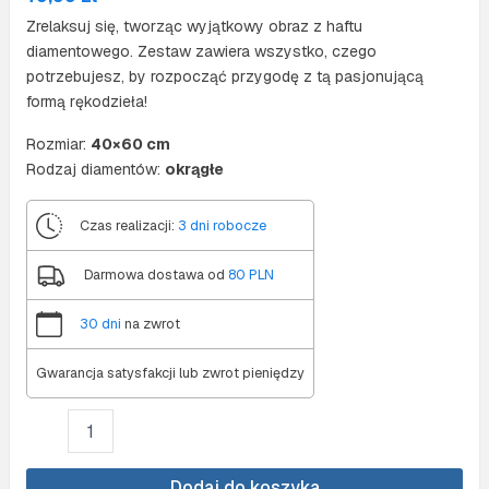
Zrelaksuj się, tworząc wyjątkowy obraz z haftu
diamentowego. Zestaw zawiera wszystko, czego
potrzebujesz, by rozpocząć przygodę z tą pasjonującą
formą rękodzieła!
Rozmiar:
40×60 cm
Rodzaj diamentów:
okrągłe
Czas realizacji:
3 dni robocze
Darmowa dostawa od
80 PLN
30 dni
na zwrot
Gwarancja satysfakcji lub zwrot pieniędzy
ilość
Diamond
painting
40x60
Dodaj do koszyka