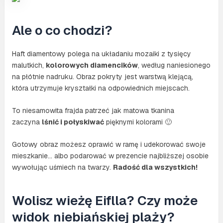
Ale o co chodzi?
Haft diamentowy polega na układaniu mozaiki z tysięcy
malutkich,
kolorowych diamencików
, według naniesionego
na płótnie nadruku. Obraz pokryty jest warstwą klejącą,
która utrzymuje kryształki na odpowiednich miejscach.
To niesamowita frajda patrzeć jak matowa tkanina
zaczyna
lśnić i połyskiwać
pięknymi kolorami 🙂
Gotowy obraz możesz oprawić w ramę i udekorować swoje
mieszkanie… albo podarować w prezencie najbliższej osobie
wywołując uśmiech na twarzy.
Radość dla wszystkich!
Wolisz wieżę Eiflla? Czy może
widok niebiańskiej plaży?