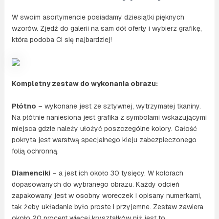
W swoim asortymencie posiadamy dziesiątki pięknych
wzorów. Zjedź do galerii na sam dół oferty i wybierz grafikę,
która podoba Ci się najbardziej!
Kompletny zestaw do wykonania obrazu:
Płótno
– wykonane jest ze sztywnej, wytrzymałej tkaniny.
Na płótnie naniesiona jest grafika z symbolami wskazującymi
miejsca gdzie należy ułożyć poszczególne kolory. Całość
pokryta jest warstwą specjalnego kleju zabezpieczonego
folią ochronną.
Diamenciki
– a jest ich około 30 tysięcy. W kolorach
dopasowanych do wybranego obrazu. Każdy odcień
zapakowany jest w osobny woreczek i opisany numerkami,
tak żeby układanie było proste i przyjemne. Zestaw zawiera
około 20 procent więcej kryształków niż jest to