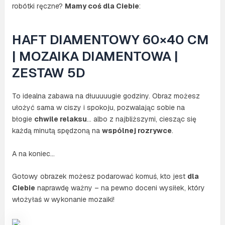
robótki ręczne?
Mamy coś dla Ciebie
:
HAFT DIAMENTOWY 60×40 CM
| MOZAIKA DIAMENTOWA |
ZESTAW 5D
To idealna zabawa na dłuuuuugie godziny. Obraz możesz
ułożyć sama w ciszy i spokoju, pozwalając sobie na
błogie
chwile relaksu
… albo z najbliższymi, ciesząc się
każdą minutą spędzoną na
wspólnej rozrywce
.
A na koniec…
Gotowy obrazek możesz podarować komuś, kto jest
dla
Ciebie
naprawdę ważny – na pewno doceni wysiłek, który
włożyłaś w wykonanie mozaiki!