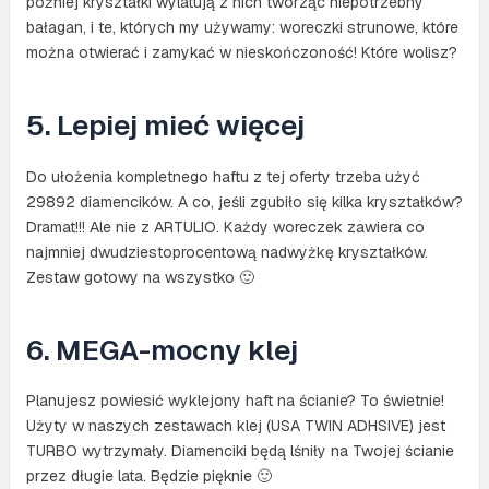
później kryształki wylatują z nich tworząc niepotrzebny
bałagan, i te, których my używamy: woreczki strunowe, które
można otwierać i zamykać w nieskończoność! Które wolisz?
5. Lepiej mieć więcej
Do ułożenia kompletnego haftu z tej oferty trzeba użyć
29892 diamencików. A co, jeśli zgubiło się kilka kryształków?
Dramat!!! Ale nie z ARTULIO. Każdy woreczek zawiera co
najmniej dwudziestoprocentową nadwyżkę kryształków.
Zestaw gotowy na wszystko 🙂
6. MEGA-mocny klej
Planujesz powiesić wyklejony haft na ścianie? To świetnie!
Użyty w naszych zestawach klej (USA TWIN ADHSIVE) jest
TURBO wytrzymały. Diamenciki będą lśniły na Twojej ścianie
przez długie lata. Będzie pięknie 🙂