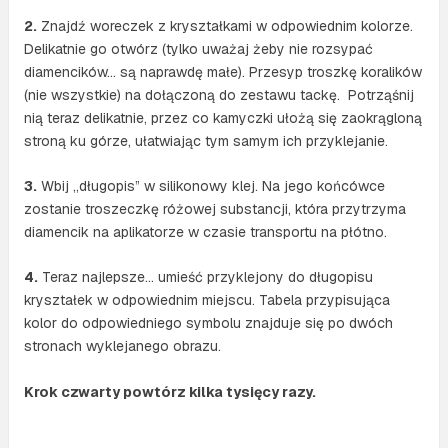
2.
Znajdź woreczek z kryształkami w odpowiednim kolorze.
Delikatnie go otwórz (tylko uważaj żeby nie rozsypać
diamencików… są naprawdę małe). Przesyp troszkę koralików
(nie wszystkie) na dołączoną do zestawu tackę. Potrząśnij
nią teraz delikatnie, przez co kamyczki ułożą się zaokrągloną
stroną ku górze, ułatwiając tym samym ich przyklejanie.
3.
Wbij „długopis” w silikonowy klej. Na jego końcówce
zostanie troszeczkę różowej substancji, która przytrzyma
diamencik na aplikatorze w czasie transportu na płótno.
4.
Teraz najlepsze… umieść przyklejony do długopisu
kryształek w odpowiednim miejscu. Tabela przypisująca
kolor do odpowiedniego symbolu znajduje się po dwóch
stronach wyklejanego obrazu.
Krok czwarty powtórz kilka tysięcy razy.