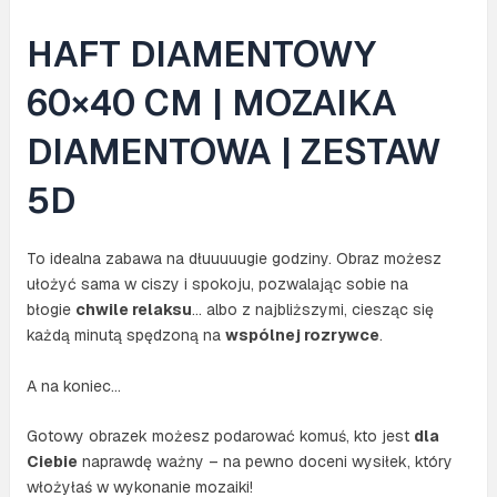
HAFT DIAMENTOWY
60×40 CM | MOZAIKA
DIAMENTOWA | ZESTAW
5D
To idealna zabawa na dłuuuuugie godziny. Obraz możesz
ułożyć sama w ciszy i spokoju, pozwalając sobie na
błogie
chwile relaksu
… albo z najbliższymi, ciesząc się
każdą minutą spędzoną na
wspólnej rozrywce
.
A na koniec…
Gotowy obrazek możesz podarować komuś, kto jest
dla
Ciebie
naprawdę ważny – na pewno doceni wysiłek, który
włożyłaś w wykonanie mozaiki!