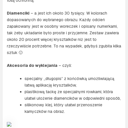
folią ochronną.
Diamenciki
– a jest ich około 30 tysięcy. W kolorach
dopasowanych do wybranego obrazu. Każdy odcień
zapakowany jest w osobny woreczek i opisany numerkami,
tak żeby układanie było proste i przyjemne. Zestaw zawiera
około 20 procent więcej kryształków niż jest to
rzeczywiście potrzebne. To na wypadek, gdybyś zgubiła kilka
sztuk 🙂
Akcesoria do wyklejania
– czyli:
specjalny „długopis” z końcówką umożliwiającą
łatwą aplikację kryształków,
plastikową tackę ze specjalnymi rowkami, która
ułatwi ułożenie diamencików w odpowiedni sposób,
silikonowy klej, który ułatwi przenoszenie
kamyczków na obraz.