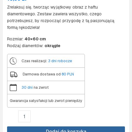
Zrelaksuj się, tworząc wyjątkowy obraz z haftu
diamentowego. Zestaw zawiera wszystko, czego
potrzebujesz, by rozpocząć przygodę z tą pasjonującą
formą rękodzieła!
Rozmiar:
40×60 cm
Rodzaj diamentów:
okrągłe
Czas realizacji:
3 dni robocze
Darmowa dostawa od
80 PLN
30 dni
na zwrot
Gwarancja satysfakcji lub zwrot pieniędzy
ilość
Diamond
painting
40x60
Dodaj do koszyka