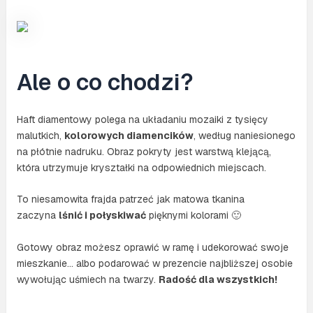
Ale o co chodzi?
Haft diamentowy polega na układaniu mozaiki z tysięcy
malutkich,
kolorowych diamencików
, według naniesionego
na płótnie nadruku. Obraz pokryty jest warstwą klejącą,
która utrzymuje kryształki na odpowiednich miejscach.
To niesamowita frajda patrzeć jak matowa tkanina
zaczyna
lśnić i połyskiwać
pięknymi kolorami 🙂
Gotowy obraz możesz oprawić w ramę i udekorować swoje
mieszkanie… albo podarować w prezencie najbliższej osobie
wywołując uśmiech na twarzy.
Radość dla wszystkich!