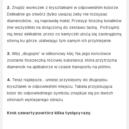
2.
Znajdź woreczek z kryształkami w odpowiednim kolorze.
Delikatnie go otwórz (tylko uważaj żeby nie rozsypać
diamencików… są naprawdę małe). Przesyp troszkę koralików
(nie wszystkie) na dołączoną do zestawu tackę. Potrząśnij
nią teraz delikatnie, przez co kamyczki ułożą się zaokrągloną
stroną ku górze, ułatwiając tym samym ich przyklejanie.
3.
Wbij „długopis” w silikonowy klej. Na jego końcówce
zostanie troszeczkę różowej substancji, która przytrzyma
diamencik na aplikatorze w czasie transportu na płótno.
4.
Teraz najlepsze… umieść przyklejony do długopisu
kryształek w odpowiednim miejscu. Tabela przypisująca
kolor do odpowiedniego symbolu znajduje się po dwóch
stronach wyklejanego obrazu.
Krok czwarty powtórz kilka tysięcy razy.