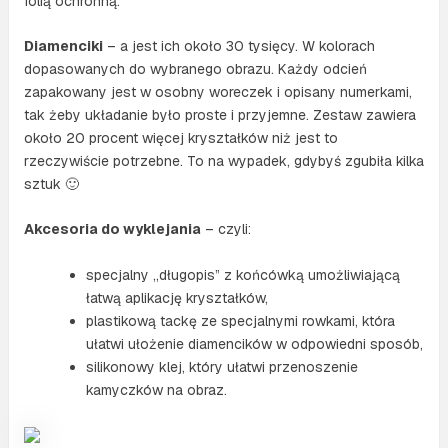
folią ochronną.
Diamenciki
– a jest ich około 30 tysięcy. W kolorach
dopasowanych do wybranego obrazu. Każdy odcień
zapakowany jest w osobny woreczek i opisany numerkami,
tak żeby układanie było proste i przyjemne. Zestaw zawiera
około 20 procent więcej kryształków niż jest to
rzeczywiście potrzebne. To na wypadek, gdybyś zgubiła kilka
sztuk 🙂
Akcesoria do wyklejania
– czyli:
specjalny „długopis” z końcówką umożliwiającą
łatwą aplikację kryształków,
plastikową tackę ze specjalnymi rowkami, która
ułatwi ułożenie diamencików w odpowiedni sposób,
silikonowy klej, który ułatwi przenoszenie
kamyczków na obraz.