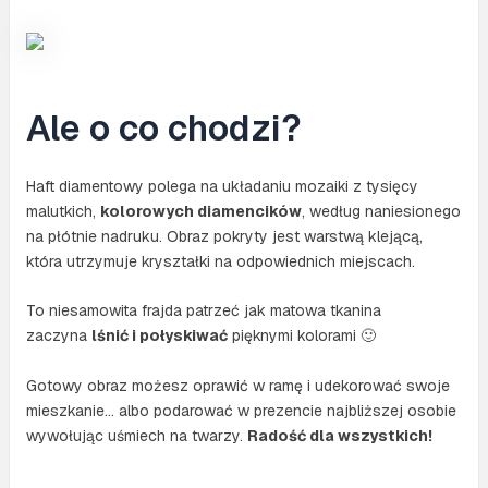
Ale o co chodzi?
Haft diamentowy polega na układaniu mozaiki z tysięcy
malutkich,
kolorowych diamencików
, według naniesionego
na płótnie nadruku. Obraz pokryty jest warstwą klejącą,
która utrzymuje kryształki na odpowiednich miejscach.
To niesamowita frajda patrzeć jak matowa tkanina
zaczyna
lśnić i połyskiwać
pięknymi kolorami 🙂
Gotowy obraz możesz oprawić w ramę i udekorować swoje
mieszkanie… albo podarować w prezencie najbliższej osobie
wywołując uśmiech na twarzy.
Radość dla wszystkich!