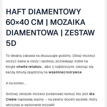
HAFT DIAMENTOWY
60×40 CM | MOZAIKA
DIAMENTOWA | ZESTAW
5D
To idealna zabawa na dłuuuuugie godziny. Obraz możesz
ułożyć sama w ciszy i spokoju, pozwalając sobie na
błogie
chwile relaksu
… albo z najbliższymi, ciesząc się
każdą minutą spędzoną na
wspólnej rozrywce
.
A na koniec…
Gotowy obrazek możesz podarować komuś, kto jest
dla
Ciebie
naprawdę ważny – na pewno doceni wysiłek, który
włożyłaś w wykonanie mozaiki!