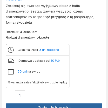
Zrelaksuj się, tworząc wyjątkowy obraz z haftu
diamentowego. Zestaw zawiera wszystko, czego
potrzebujesz, by rozpocząć przygodę z tą pasjonującą
formą rękodzieła!
Rozmiar:
40×60 cm
Rodzaj diamentów:
okrągłe
Czas realizacji:
3 dni robocze
Darmowa dostawa od
80 PLN
30 dni
na zwrot
Gwarancja satysfakcji lub zwrot pieniędzy
ilość
Diamond
painting
40x60
Dodaj do koszyka