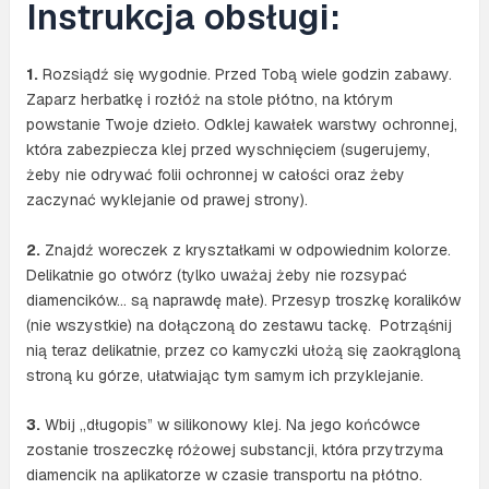
Instrukcja obsługi:
1.
Rozsiądź się wygodnie. Przed Tobą wiele godzin zabawy.
Zaparz herbatkę i rozłóż na stole płótno, na którym
powstanie Twoje dzieło. Odklej kawałek warstwy ochronnej,
która zabezpiecza klej przed wyschnięciem (sugerujemy,
żeby nie odrywać folii ochronnej w całości oraz żeby
zaczynać wyklejanie od prawej strony).
2.
Znajdź woreczek z kryształkami w odpowiednim kolorze.
Delikatnie go otwórz (tylko uważaj żeby nie rozsypać
diamencików… są naprawdę małe). Przesyp troszkę koralików
(nie wszystkie) na dołączoną do zestawu tackę. Potrząśnij
nią teraz delikatnie, przez co kamyczki ułożą się zaokrągloną
stroną ku górze, ułatwiając tym samym ich przyklejanie.
3.
Wbij „długopis” w silikonowy klej. Na jego końcówce
zostanie troszeczkę różowej substancji, która przytrzyma
diamencik na aplikatorze w czasie transportu na płótno.