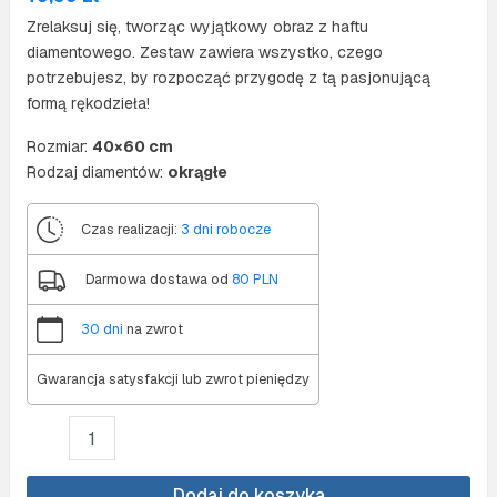
Zrelaksuj się, tworząc wyjątkowy obraz z haftu
diamentowego. Zestaw zawiera wszystko, czego
potrzebujesz, by rozpocząć przygodę z tą pasjonującą
formą rękodzieła!
Rozmiar:
40×60 cm
Rodzaj diamentów:
okrągłe
Czas realizacji:
3 dni robocze
Darmowa dostawa od
80 PLN
30 dni
na zwrot
Gwarancja satysfakcji lub zwrot pieniędzy
ilość
Diamond
painting
40x60
Dodaj do koszyka