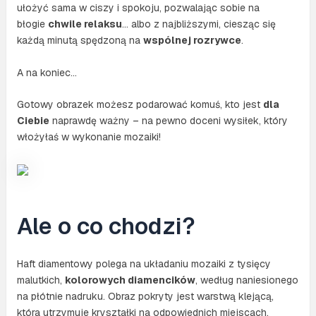
ułożyć sama w ciszy i spokoju, pozwalając sobie na
błogie
chwile relaksu
… albo z najbliższymi, ciesząc się
każdą minutą spędzoną na
wspólnej rozrywce
.
A na koniec…
Gotowy obrazek możesz podarować komuś, kto jest
dla
Ciebie
naprawdę ważny – na pewno doceni wysiłek, który
włożyłaś w wykonanie mozaiki!
Ale o co chodzi?
Haft diamentowy polega na układaniu mozaiki z tysięcy
malutkich,
kolorowych diamencików
, według naniesionego
na płótnie nadruku. Obraz pokryty jest warstwą klejącą,
która utrzymuje kryształki na odpowiednich miejscach.