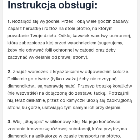
Instrukcja obsługi:
1.
Rozsiądź się wygodnie. Przed Tobą wiele godzin zabawy.
Zaparz herbatkę i rozłóż na stole płótno, na którym
powstanie Twoje dzieło. Odklej kawałek warstwy ochronnej,
która zabezpiecza klej przed wyschnięciem (sugerujemy,
żeby nie odrywać folii ochronnej w całości oraz żeby
zaczynać wyklejanie od prawej strony).
2.
Znajdź woreczek z kryształkami w odpowiednim kolorze.
Delikatnie go otwórz (tylko uważaj żeby nie rozsypać
diamencików… są naprawdę małe). Przesyp troszkę koralików
(nie wszystkie) na dołączoną do zestawu tackę. Potrząśnij
nią teraz delikatnie, przez co kamyczki ułożą się zaokrągloną
stroną ku górze, ułatwiając tym samym ich przyklejanie.
3.
Wbij „długopis” w silikonowy klej. Na jego końcówce
zostanie troszeczkę różowej substancji, która przytrzyma
diamencik na aplikatorze w czasie transportu na płótno.