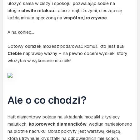
ułożyć sama w ciszy i spokoju, pozwalając sobie na
błogie
chwile relaksu
… albo z najbliższymi, ciesząc się
każdą minutą spędzoną na
wspólnej rozrywce
.
A na koniec…
Gotowy obrazek możesz podarować komuś, kto jest
dla
Ciebie
naprawdę ważny – na pewno doceni wysiłek, który
włożyłaś w wykonanie mozaiki!
Ale o co chodzi?
Haft diamentowy polega na układaniu mozaiki z tysięcy
malutkich,
kolorowych diamencików
, według naniesionego
na płótnie nadruku. Obraz pokryty jest warstwą klejącą,
która utrzymuje kryształki na odpowiednich miejscach.