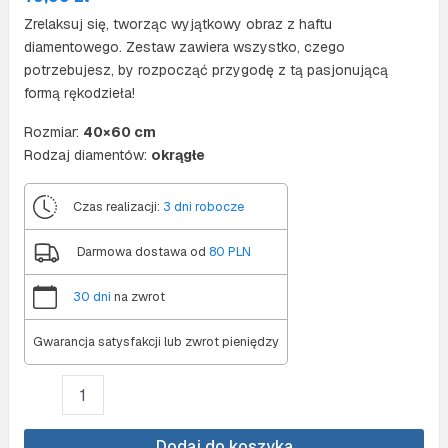
Zrelaksuj się, tworząc wyjątkowy obraz z haftu
diamentowego. Zestaw zawiera wszystko, czego
potrzebujesz, by rozpocząć przygodę z tą pasjonującą
formą rękodzieła!
Rozmiar:
40×60 cm
Rodzaj diamentów:
okrągłe
Czas realizacji:
3 dni robocze
Darmowa dostawa od
80 PLN
30 dni
na zwrot
Gwarancja satysfakcji lub zwrot pieniędzy
ilość
Diamond
painting
40x60
Dodaj do koszyka